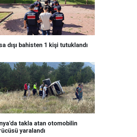
sa dışı bahisten 1 kişi tutuklandı
nya'da takla atan otomobilin
rücüsü yaralandı