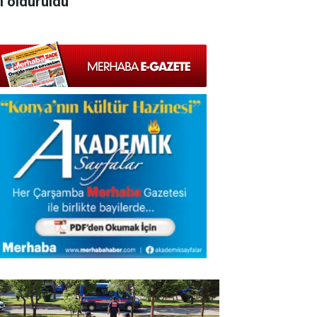
şi öldürüldü