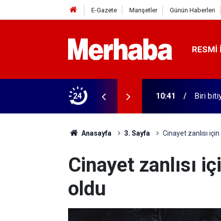
E-Gazete
Manşetler
Günün Haberleri
RESMI 
timde yeni düzenleme
24
10:41
Biri bit
Anasayfa
3. Sayfa
Cinayet zanlısı için
Cinayet zanlısı iç
oldu