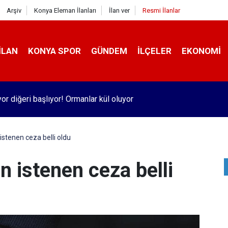
Arşiv
Konya Eleman İlanları
İlan ver
Resmi İlanlar
İLAN
KONYA SPOR
GÜNDEM
İLÇELER
EKONOMI
iyor diğeri başlıyor! Ormanlar kül oluyor
 istenen ceza belli oldu
in istenen ceza belli