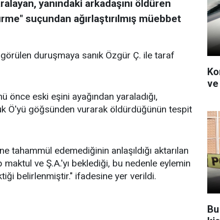
aralayan, yanındaki arkadaşını öldüren
dürme" suçundan ağırlaştırılmış müebbet
örülen duruşmaya sanık Özgür Ç. ile taraf
Kon
ve 
ü önce eski eşini ayağından yaraladığı,
aruk Ö'yü göğsünden vurarak öldürdüğünün tespit
ne tahammül edemediğinin anlaşıldığı aktarılan
 maktul ve Ş.A.'yı beklediği, bu nedenle eylemin
ği belirlenmiştir." ifadesine yer verildi.
Bu