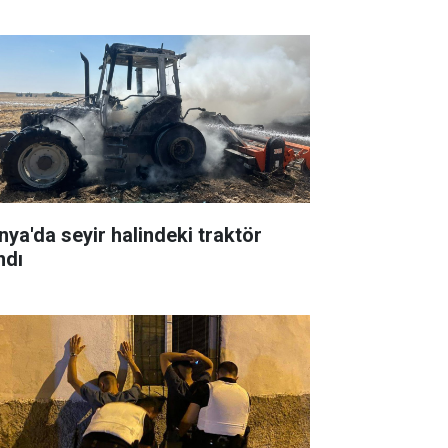
nya'da seyir halindeki traktör
ndı