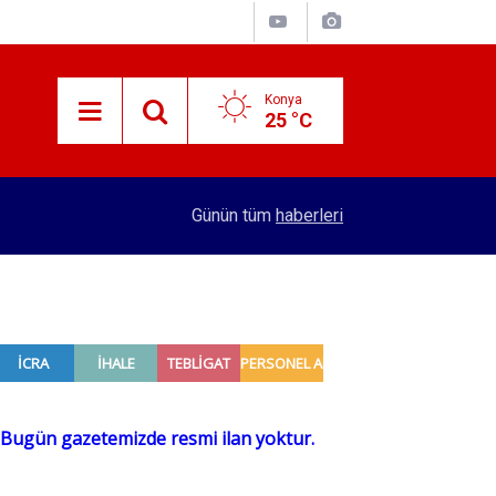
Konya
25 °C
10:39
Gaziantep'te deprem!
Günün tüm
haberleri