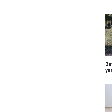
Be
ya