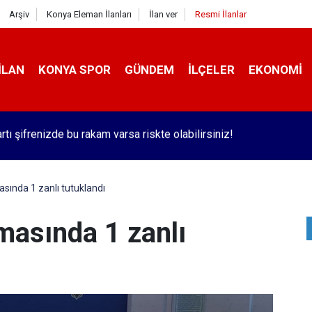
Arşiv
Konya Eleman İlanları
İlan ver
Resmi İlanlar
İLAN
KONYA SPOR
GÜNDEM
İLÇELER
EKONOMI
 İçinden Kısa Kısa - 183
sında 1 zanlı tutuklandı
masında 1 zanlı