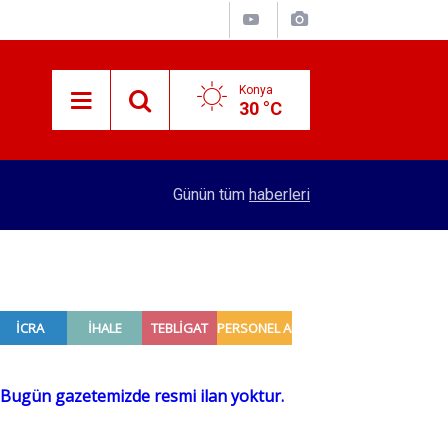
Konya
30 °C
10:40
Konya'da bakımı yapılmayan asansörler mühürle
Günün tüm
haberleri