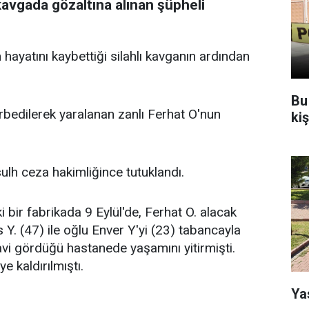
 kavgada gözaltına alınan şüpheli
 hayatını kaybettiği silahlı kavganın ardından
Bu
arbedilerek yaralanan zanlı Ferhat O'nun
ki
 sulh ceza hakimliğince tutuklandı.
 bir fabrikada 9 Eylül'de, Ferhat O. alacak
 Y. (47) ile oğlu Enver Y'yi (23) tabancayla
vi gördüğü hastanede yaşamını yitirmişti.
e kaldırılmıştı.
Ya