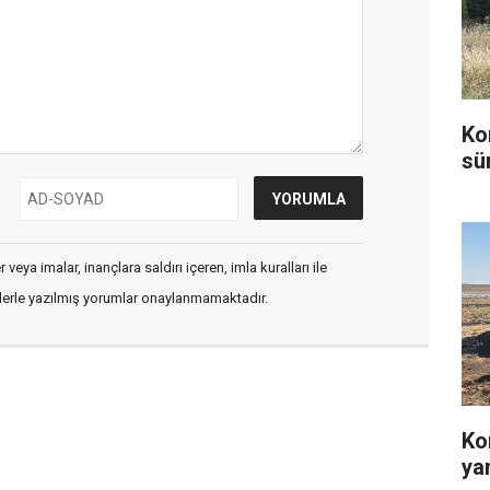
Ko
sü
veya imalar, inançlara saldırı içeren, imla kuralları ile
flerle yazılmış yorumlar onaylanmamaktadır.
Ko
ya