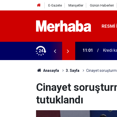
E-Gazete
Manşetler
Günün Haberleri
RESMI 
arsa riskte olabilirsiniz!
24
11:00
Hayatın
Anasayfa
3. Sayfa
Cinayet soruşturma
Cinayet soruştur
tutuklandı