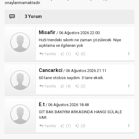
onaylanmamaktadır.
3 Yorum
Misafir
/ 06 Ağustos 2026 22:00
Hızlı trendeki sıkıntı ne zaman çözülecek. Niye
açıklama ve ilgilenen yok
Yanıtla
(1)
(0)
Cancarkci
/ 06 Ağustos 2026 21:11
60 tane otobüs saydım. 3 tane eksik.
Yanıtla
(4)
(2)
E.t
/ 06 Ağustos 2026 18:48
GİT BAK BAKIYIM ARKASINDA HANGİ SÜLALE
VAR.
Yanıtla
(7)
(3)