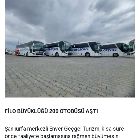
FİLO BÜYÜKLÜĞÜ 200 OTOBÜSÜ AŞTI
Şanlıurfa merkezli Enver Geçgel Turizm, kısa süre
önce faaliyete başlamasına rağmen büyümesini