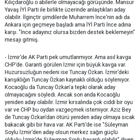
Kılıçdaroğlu o abilerle olmayacağı görüşünde. Mansur
Yavaş İYİ Parti ile birlikte üzerinde anlaştıkları aday
olabilir. İlginçtir şimdilerde Muharrem İnce'nin adı da
Ankara için geçmeye başladı ama İYİ Parti İnce adına
karşı. "İnce adayınız olursa bizden destek beklemeyin"
mesajı gitmiş.
- İzmir'de AK Parti pek umutlanmıyor. Ama asıl kavga
CHP'de. Garanti görülen İzmir için büyük kavga var.
Huzursuzluğun nedeni ise Tuncay Özkan. İzmir'deki
karışıklığın Tuncay Özkan kaynaklı olduğu söyleniyor.
Kocaoğlu da Tuncay Özkan'a tepki olarak aday
olmayacağını söyledi. Ancak son anda Kocaoğlu
yeniden aday olabilir. İzmir kırsalında çok ciddi bir oyu
var ve CHP bu oydan vazgeçmek istemiyor. Aziz Bey
de Tuncay Özkan'dan ötürü yeniden aday olmaya sıcak
bakacak gibi bir hava var. AK Parti'de ise "Süleyman
Soylu İzmir'den aday olsun merkez sağın güçlü
olduğu İzmir'de Süleyman Soylu başarılı olabilir" diyen