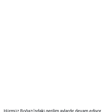
Hürmüz Boğazı'ndaki gerilim aylardır devam ediyor.