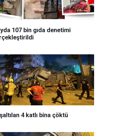
ayda 107 bin gıda denetimi
çekleştirildi
altılan 4 katlı bina çöktü