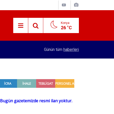
Konya
26 °C
15:38
Konyalı patron 70 bin TL maaşla personel arıyor!
Günün tüm
haberleri