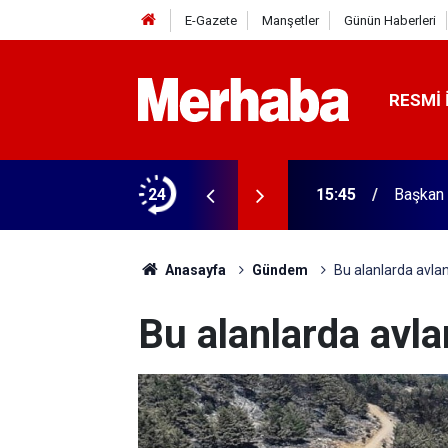
E-Gazete
Manşetler
Günün Haberleri
RESMI 
ğitim Kampüsü'ne ziyaret
24
15:45
Başkan 
Anasayfa
Gündem
Bu alanlarda avla
Bu alanlarda avl