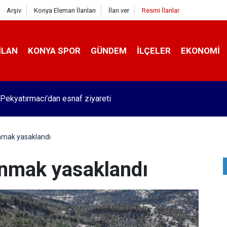
Arşiv
Konya Eleman İlanları
İlan ver
Resmi İlanlar
İLAN
KONYA SPOR
GÜNDEM
İLÇELER
EKONOMI
Pekyatırmacı’dan esnaf ziyareti
nmak yasaklandı
anmak yasaklandı