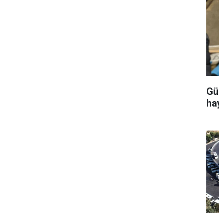
Gü
ha