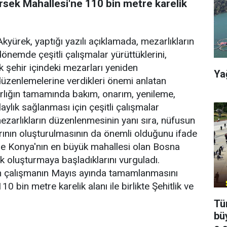
rsek Mahallesi'ne 110 bin metre karelik
yürek, yaptığı yazılı açıklamada, mezarlıkların
önemde çeşitli çalışmalar yürüttüklerini,
k şehir içindeki mezarları yeniden
Ya
 düzenlemelerine verdikleri önemi anlatan
lığın tamamında bakım, onarım, yenileme,
ylık sağlanması için çeşitli çalışmalar
 mezarlıkların düzenlenmesinin yanı sıra, nüfusun
arının oluşturulmasının da önemli olduğunu ifade
ede Konya'nın en büyük mahallesi olan Bosna
k oluşturmaya başladıklarını vurguladı.
n çalışmanın Mayıs ayında tamamlanmasını
 bin metre karelik alanı ile birlikte Şehitlik ve
Tü
bü