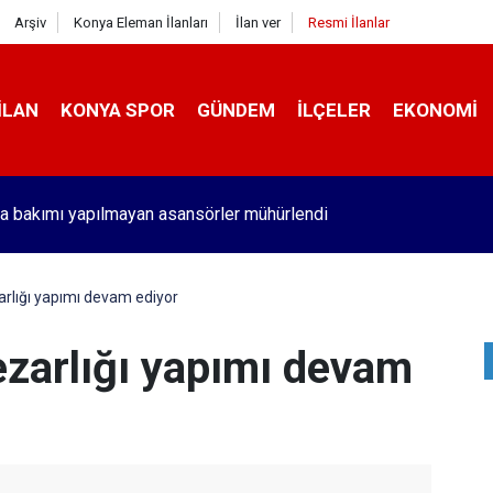
Arşiv
Konya Eleman İlanları
İlan ver
Resmi İlanlar
İLAN
KONYA SPOR
GÜNDEM
İLÇELER
EKONOMI
a bakımı yapılmayan asansörler mühürlendi
rlığı yapımı devam ediyor
zarlığı yapımı devam