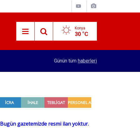
Konya
30 °C
10:29
Konya'da bu konuma 144 kişi kapasiteli huzurevi
Günün tüm
haberleri