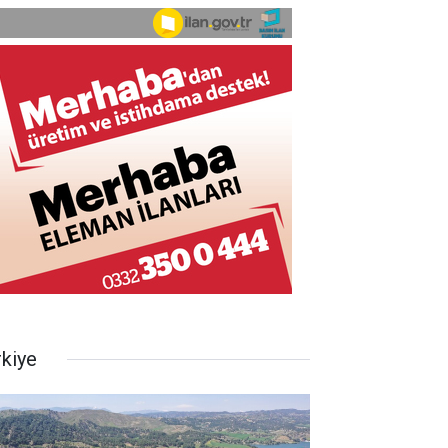
rkiye