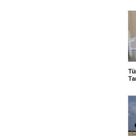
Tü
Tar