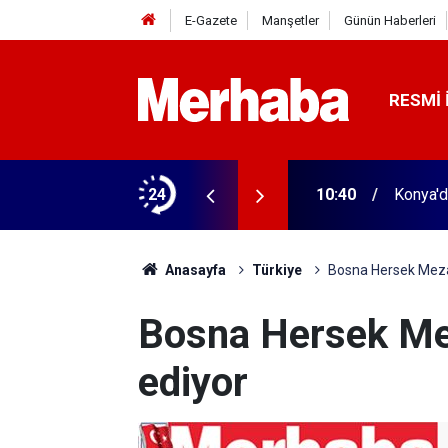
E-Gazete
Manşetler
Günün Haberleri
RESMI 
24
10:40
Konya'd
Anasayfa
Türkiye
Bosna Hersek Meza
Bosna Hersek Me
ediyor