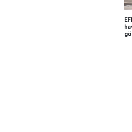
EF
ha
gö