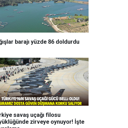
ğışlar barajı yüzde 86 doldurdu
rkiye savaş uçağı filosu
yüklüğünde zirveye oynuyor! İşte