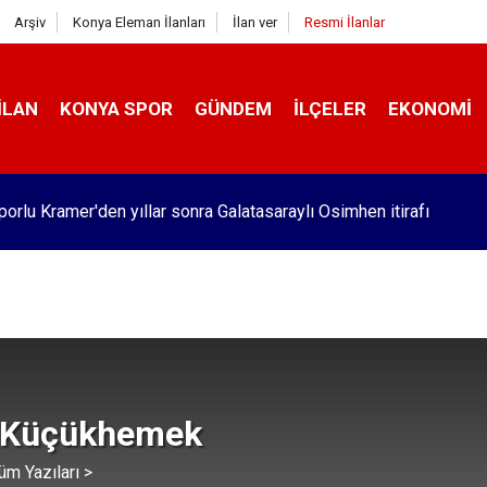
Arşiv
Konya Eleman İlanları
İlan ver
Resmi İlanlar
İLAN
KONYA SPOR
GÜNDEM
İLÇELER
EKONOMI
orlu Kramer'den yıllar sonra Galatasaraylı Osimhen itirafı
 Küçükhemek
üm Yazıları >