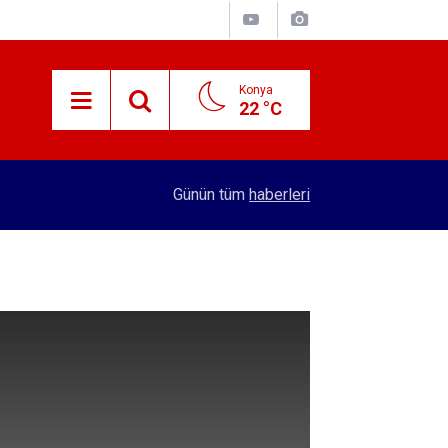
Konya
22 °C
15:29
Merkez Bankası rezervleri açıklandı
Günün tüm
haberleri