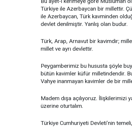
Bu ayet-i kerimeye göre Müslüman olan
Türkiye ile Azerbaycan bir millettir. Ç
ile Azerbaycan, Türk kavminden olduğu 
devlet denilmiştir. Yanlış olan budur.
Türk, Arap, Arnavut bir kavimdir; mill
millet ve ayrı devlettir.
Peygamberimiz bu hususta şöyle buyuru
bütün kavimler küfür milletindendir. B
Vahye inanmayan kavimler de bir mille
Madem dışa açılıyoruz. İlişkilerimizi 
üzerine oturtalım.
Türkiye Cumhuriyeti Devleti’nin temel