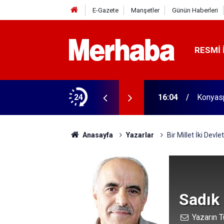
E-Gazete
Manşetler
Günün Haberleri
RESMI 
aldı! 313 beygir motoru var
24
16:04
Konyasp
Anasayfa
Yazarlar
Bir Millet İki Devlet
Sadık
Yazarın T