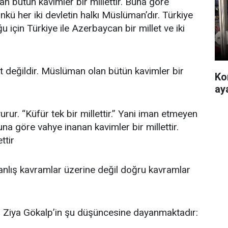
 bütün kavimler bir millettir. Buna göre
ünkü her iki devletin halkı Müslüman’dır. Türkiye
için Türkiye ile Azerbaycan bir millet ve iki
et değildir. Müslüman olan bütün kavimler bir
Ko
ay
r. “Küfür tek bir millettir.” Yani iman etmeyen
una göre vahye inanan kavimler bir millettir.
ttir
yanlış kavramlar üzerine değil doğru kavramlar
i, Ziya Gökalp’in şu düşüncesine dayanmaktadır: