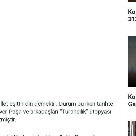
Ko
31
Ko
llet eşittir din demektir. Durum bu iken tarihte
Ga
er Paşa ve arkadaşları “Turancılık” ütopyası
miştir.