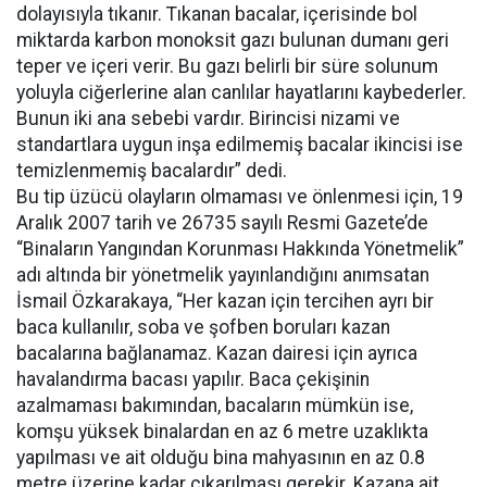
dolayısıyla tıkanır. Tıkanan bacalar, içerisinde bol
miktarda karbon monoksit gazı bulunan dumanı geri
teper ve içeri verir. Bu gazı belirli bir süre solunum
yoluyla ciğerlerine alan canlılar hayatlarını kaybederler.
Bunun iki ana sebebi vardır. Birincisi nizami ve
standartlara uygun inşa edilmemiş bacalar ikincisi ise
temizlenmemiş bacalardır” dedi.
Bu tip üzücü olayların olmaması ve önlenmesi için, 19
Aralık 2007 tarih ve 26735 sayılı Resmi Gazete’de
“Binaların Yangından Korunması Hakkında Yönetmelik”
adı altında bir yönetmelik yayınlandığını anımsatan
İsmail Özkarakaya, “Her kazan için tercihen ayrı bir
baca kullanılır, soba ve şofben boruları kazan
bacalarına bağlanamaz. Kazan dairesi için ayrıca
havalandırma bacası yapılır. Baca çekişinin
azalmaması bakımından, bacaların mümkün ise,
komşu yüksek binalardan en az 6 metre uzaklıkta
yapılması ve ait olduğu bina mahyasının en az 0.8
metre üzerine kadar çıkarılması gerekir. Kazana ait