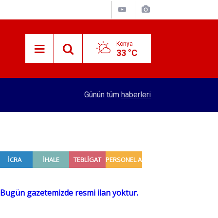
Konya
33 °C
adı
16:32
Konya'dan 4 şehre hızlı tren hattı yapılacak! Se
Günün tüm
haberleri