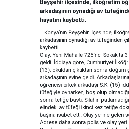
Beyşehir ilçesinde, ilköğretim öğ
arkadaşının oynadığı av tüfeğind
hayatını kaybetti.
Konya'nın Beyşehir ilçesinde, ilköğr
arkadaşının oynadığı av tüfeğinden ç
kaybetti.
Olay, Yeni Mahalle 725'nci Sokak'ta 3
geldi. İddiaya göre, Cumhuriyet İlköğr
(13), okuldan çıktıktan sonra doğum g
arkadaşının evine geldi. Arkadaşlarını
öğrencisi erkek arkadaşı S.K. (15) id
tüfeğiyle oynarken, boş olup olmadığı
sonra tetiğe bastı. Silahın patlamadığ
elindeki av tüfeği ikinci kez tetiğe d
başına isabet etti. Olay yerine gelen sa
Adrese daha sonra polis ve olay yeri i