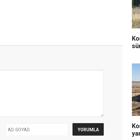
Ko
sü
Ko
ya