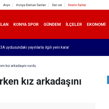
Arşiv
Konya Eleman İlanları
İlan ver
Resmi İlanlar
İLAN
KONYA SPOR
GÜNDEM
İLÇELER
EKONOMI
'de benzin fiyatlarında tarihi olay! Bu 51 şehirde yeni dönem başl
ken kız arkadaşını vurdu
rken kız arkadaşını