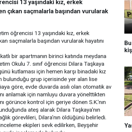
rencisi 13 yaşındaki kız, erkek
en çıkan saçmalarla başından vurularak
etim öğrencisi 13 yaşındaki kız, erkek
ıkan saçmalarla başından vurularak hayatını
Bu
ki
 katlı bir apartmanın birinci katında meydana
etim Okulu 7. sınıf öğrencisi Dilara Taşkaya
ünü kutlaması için hemen karşı binadaki kız
n bulunduğu grup içerisinde yer alan lise
diaya göre, evde duvarda asılı olan otomatik av
nı anlamak için namluyu duvara yönelttikten
ını görünce kontrol için geriye dönen S.K.'nın
okunduğunda ateş alarak Dilara Taşkaya'nın
ğlık görevlileri, Dilara'nın öldüğünü belirledi.
nceleme ekipleri sevk edilirken, Beyşehir
Ya