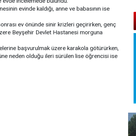
de evde incelemede bulundu.
esinin evinde kaldığı, anne ve babasının ise
sonrası ev önünde sinir krizleri geçirirken, genç
 üzere Beyşehir Devlet Hastanesi morguna
adelerine başvurulmak üzere karakola götürürken,
ne neden olduğu ileri sürülen lise öğrencisi ise