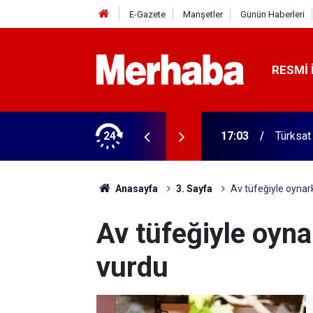
E-Gazete
Manşetler
Günün Haberleri
RESMI 
 ilgili yeni karar
24
16:57
Türkiye
Anasayfa
3. Sayfa
Av tüfeğiyle oynar
Av tüfeğiyle oyna
vurdu