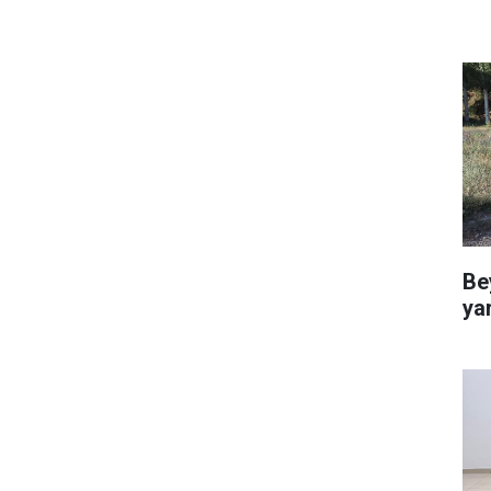
Be
ya