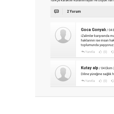
Türkçe karakter kullanılmayan ve büyük har
2 Yorum
Goca Gonyalı
/ 04 
iZalimler karşısında m
haklarının ise insan ha
toplumunda yaşıyoruz
Yanıtla
(0)
Kutay alp
/ 04 Ekim 
Diline yüreğine sağlık 
Yanıtla
(0)