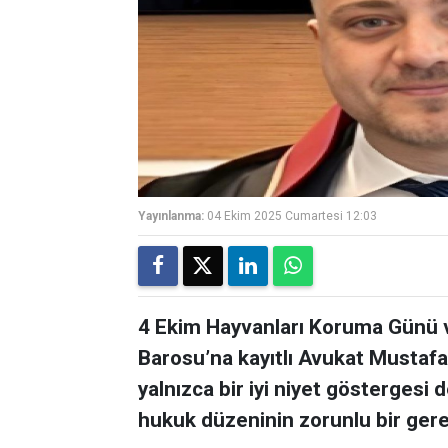
Yayınlanma:
04 Ekim 2025 Cumartesi 12:03
4 Ekim Hayvanları Koruma Günü v
Barosu’na kayıtlı Avukat Mustaf
yalnızca bir iyi niyet göstergesi
hukuk düzeninin zorunlu bir gere