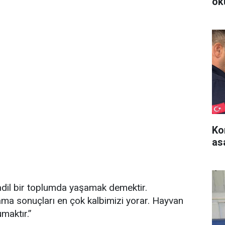
ok
Ko
as
adil bir toplumda yaşamak demektir.
ama sonuçları en çok kalbimizi yorar. Hayvan
maktır.”