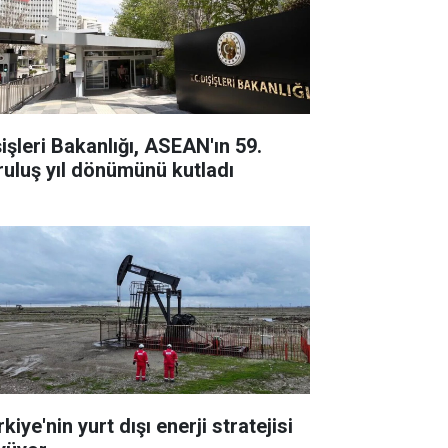
şişleri Bakanlığı, ASEAN'ın 59.
ruluş yıl dönümünü kutladı
kiye'nin yurt dışı enerji stratejisi