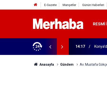
E-Gazete
Manşetler
Günün Haberleri
RESMI 
 600 firma bunu kullanıyor
24
13:07
Ticaret 
Anasayfa
Gündem
Av. Mustafa Gökçek