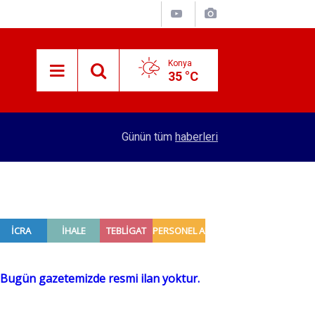
Konya
35 °C
13:06
Konya dahil birçok ilde çiftçilerin kullanımı iki kat
Günün tüm
haberleri