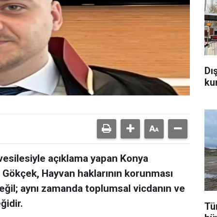
Dı
ku
esilesiyle açıklama yapan Konya
a Gökçek, Hayvan haklarının korunması
 değil; aynı zamanda toplumsal vicdanın ve
ğidir.
Tür