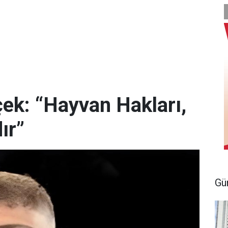
ek: “Hayvan Hakları,
ır”
Gü