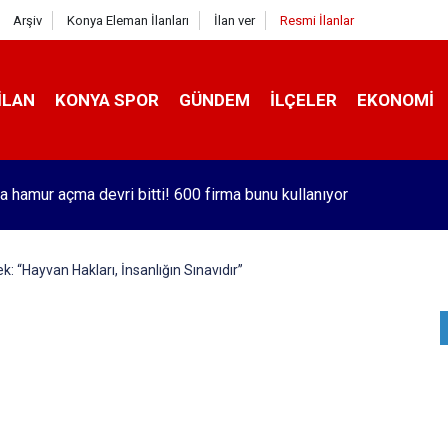
Arşiv
Konya Eleman İlanları
İlan ver
Resmi İlanlar
İLAN
KONYA SPOR
GÜNDEM
İLÇELER
EKONOMI
Bakanlığı'ndan 80 ülkeyle ilgili rehber
: “Hayvan Hakları, İnsanlığın Sınavıdır”