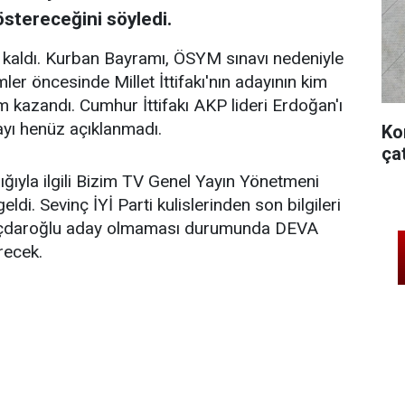
göstereceğini söyledi.
 kaldı. Kurban Bayramı, ÖSYM sınavı nedeniyle
er öncesinde Millet İttifakı'nın adayının kim
 kazandı. Cumhur İttifakı AKP lideri Erdoğan'ı
dayı henüz açıklanmadı.
Ko
ça
ığıyla ilgili Bizim TV Genel Yayın Yönetmeni
ldi. Sevinç İYİ Parti kulislerinden son bilgileri
Kılıçdaroğlu aday olmaması durumunda DEVA
recek.