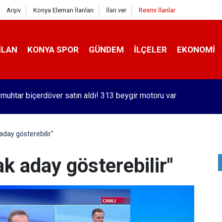
Arşiv
Konya Eleman İlanları
İlan ver
Resmi İlanlar
İLAN
KONYA SPOR
GÜNDEM
İLÇELER
EKONOMI
orlu Kramer'den yıllar sonra Galatasaraylı Osimhen itirafı
aday gösterebilir"
ak aday gösterebilir"