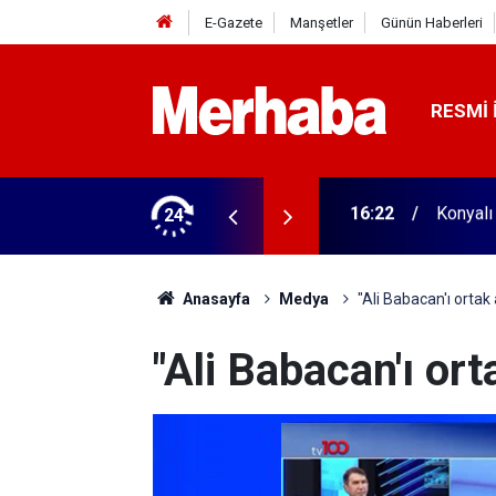
E-Gazete
Manşetler
Günün Haberleri
RESMI 
aldı! 313 beygir motoru var
24
16:04
Konyasp
Anasayfa
Medya
"Ali Babacan'ı ortak 
"Ali Babacan'ı ort