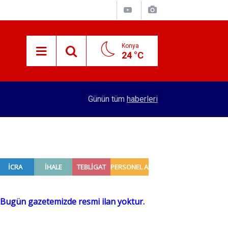
Konya
24 °C
15:29
Merkez Bankası rezervleri açıklandı
Günün tüm
haberleri