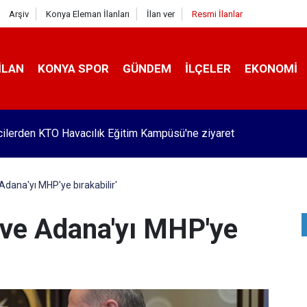
Arşiv
Konya Eleman İlanları
İlan ver
Resmi İlanlar
İLAN
KONYA SPOR
GÜNDEM
İLÇELER
EKONOMI
Pekyatırmacı’dan esnaf ziyareti
 Adana'yı MHP'ye bırakabilir'
n ve Adana'yı MHP'ye