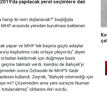
2019'da yapılacak yerel seçimlere dair
a hangi iki isim dışlanacak?" başlığıyla
le MHP arasında yeniden kurulması beklenen
Ko
ça
ifak yapar ve MHP tek başına güçlü adaylar
ara'yı kaybetme riski ortaya çıkıyordu" diyen
 ortadan kaldırmak için düğmeye bastı.
eçme talimatı verdi. Kendisi de Bahçeli'yi
üşmeden sonra Özhaseki ile MHP'li Sadir
esini kullandı. Zeyrek, "Bahçeli istemediği için
 diye mi? Çözemedim ama yeni süreçte Numan
utulacakmış" iddiasını ileri sürdü.