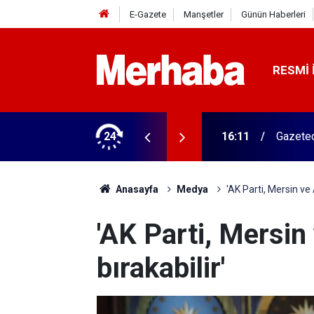
E-Gazete
Manşetler
Günün Haberleri
RESMI 
ğitim Kampüsü'ne ziyaret
24
15:45
Başkan 
Anasayfa
Medya
'AK Parti, Mersin ve
'AK Parti, Mersi
bırakabilir'