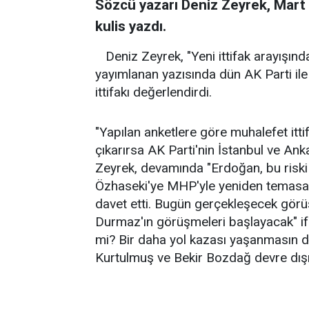
Sözcü yazarı Deniz Zeyrek, Mart 
kulis yazdı.
Deniz Zeyrek, "Yeni ittifak arayışınd
yayımlanan yazısında dün AK Parti i
ittifakı değerlendirdi.
"Yapılan anketlere göre muhalefet itt
çıkarırsa AK Parti'nin İstanbul ve Ank
Zeyrek, devamında "Erdoğan, bu riski
Özhaseki'ye MHP'yle yeniden temasa g
davet etti. Bugün gerçekleşecek gör
Durmaz'ın görüşmeleri başlayacak" ifad
mi? Bir daha yol kazası yaşanmasın
Kurtulmuş ve Bekir Bozdağ devre dışı t