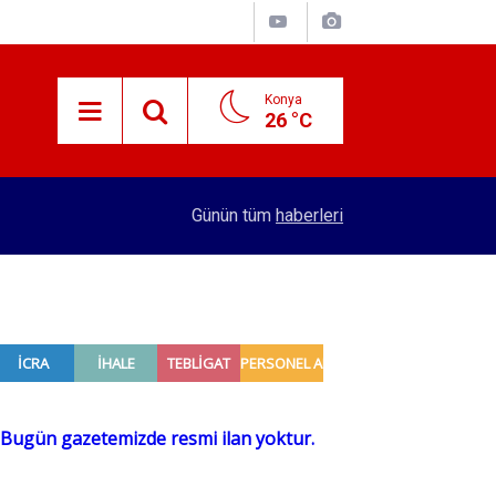
Konya
26 °C
15:38
Konyalı patron 70 bin TL maaşla personel arıyor!
Günün tüm
haberleri