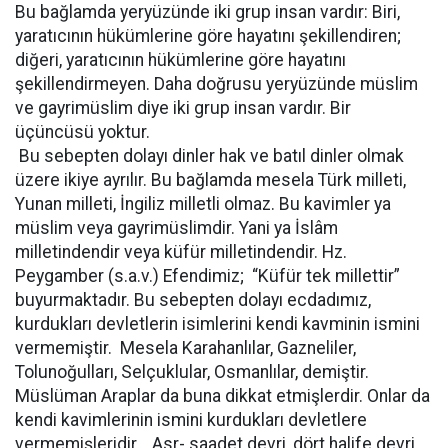
Bu bağlamda yeryüzünde iki grup insan vardır: Biri,
yaratıcının hükümlerine göre hayatını şekillendiren;
diğeri, yaratıcının hükümlerine göre hayatını
şekillendirmeyen. Daha doğrusu yeryüzünde müslim
ve gayrimüslim diye iki grup insan vardır. Bir
üçüncüsü yoktur.
Bu sebepten dolayı dinler hak ve batıl dinler olmak
üzere ikiye ayrılır. Bu bağlamda mesela Türk milleti,
Yunan milleti, İngiliz milletli olmaz. Bu kavimler ya
müslim veya gayrimüslimdir. Yani ya İslâm
milletindendir veya küfür milletindendir. Hz.
Peygamber (s.a.v.) Efendimiz; “Küfür tek millettir”
buyurmaktadır. Bu sebepten dolayı ecdadımız,
kurdukları devletlerin isimlerini kendi kavminin ismini
vermemiştir. Mesela Karahanlılar, Gazneliler,
Tolunoğulları, Selçuklular, Osmanlılar, demiştir.
Müslüman Araplar da buna dikkat etmişlerdir. Onlar da
kendi kavimlerinin ismini kurdukları devletlere
vermemişleridir. Asr- saadet devri, dört halife devri,