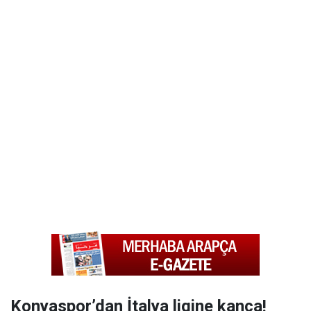
Konyaspor’dan İtalya ligine kanca!