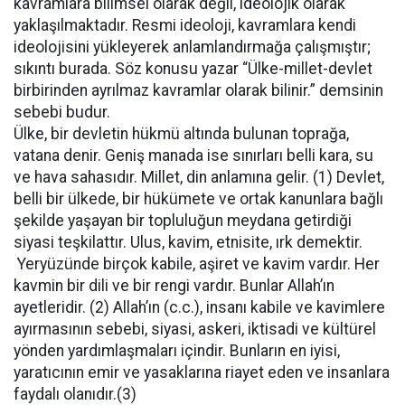
kavramlara bilimsel olarak değil, ideolojik olarak
yaklaşılmaktadır. Resmi ideoloji, kavramlara kendi
ideolojisini yükleyerek anlamlandırmağa çalışmıştır;
sıkıntı burada. Söz konusu yazar “Ülke-millet-devlet
birbirinden ayrılmaz kavramlar olarak bilinir.” demsinin
sebebi budur.
Ülke, bir devletin hükmü altında bulunan toprağa,
vatana denir. Geniş manada ise sınırları belli kara, su
ve hava sahasıdır. Millet, din anlamına gelir. (1) Devlet,
belli bir ülkede, bir hükümete ve ortak kanunlara bağlı
şekilde yaşayan bir topluluğun meydana getirdiği
siyasi teşkilattır. Ulus, kavim, etnisite, ırk demektir.
Yeryüzünde birçok kabile, aşiret ve kavim vardır. Her
kavmin bir dili ve bir rengi vardır. Bunlar Allah’ın
ayetleridir. (2) Allah’ın (c.c.), insanı kabile ve kavimlere
ayırmasının sebebi, siyasi, askeri, iktisadi ve kültürel
yönden yardımlaşmaları içindir. Bunların en iyisi,
yaratıcının emir ve yasaklarına riayet eden ve insanlara
faydalı olanıdır.(3)