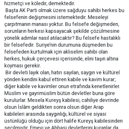
hizmetçi ve köledir, demektedir.
Başta AK Parti olmak üzere sağduyu sahibi herkes bu
felsefenin değişmesini istemektedir. Meseleyi
çarpıtmanın manası yoktur. Bu felsefe değişmeden,
sorunların herkesi kapsayacak şekilde çözülmesine
yönelik adımlar nasıl atılacaktır? Bu felsefe hastalıklı
bir felsefedir. Suriye’nin durumuna düşmeden bu
felsefeden kurtulmak için aklıselim sahibi olan
herkes, hukuk çerçevesi içerisinde, elini taşın altına
koyması gerekir.
Bir devleti layık olan, hatırı sayılan, saygın ve kültürel
yönden kendini kabul ettiren kabile ve kavim kurar;
diğer kabile ve kavimler onun etrafında kenetlenirler.
Müslim ve gayrimüslim bütün devletler buna göre
kurulurlar. Mesela Kureyş kabilesi, cahiliye devrinde
olsun İslâm geldikten sonra olsun diğer Arap
kabileleri arasında saygınlığı, kültürel ve siyasi
üstünlüğü olduğu için dört halife Kureyş kabilesinden
seçilmiştir. Emevi ve Abbasi devletlerini kuranlar da