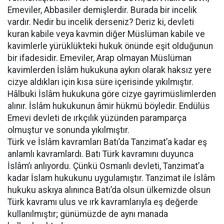
Emeviler, Abbasiler demişlerdir. Burada bir incelik
vardır. Nedir bu incelik derseniz? Deriz ki, devleti
kuran kabile veya kavmin diğer Müslüman kabile ve
kavimlerle yürüklükteki hukuk önünde eşit olduğunun
bir ifadesidir. Emeviler, Arap olmayan Müslüman
kavimlerden İslâm hukukuna aykırı olarak haksız yere
cizye aldıkları için kısa süre içerisinde yıkılmıştır.
Hâlbuki İslâm hukukuna göre cizye gayrimüslimlerden
alınır. İslâm hukukunun âmir hükmü böyledir. Endülüs
Emevi devleti de ırkçılık yüzünden paramparça
olmuştur ve sonunda yıkılmıştır.
Türk ve İslâm kavramları Batı’da Tanzimat’a kadar eş
anlamlı kavramlardı. Batı Türk kavramını duyunca
İslâm’ı anlıyordu. Çünkü Osmanlı devleti, Tanzimat’a
kadar İslam hukukunu uygulamıştır. Tanzimat ile İslâm
hukuku askıya alınınca Batı’da olsun ülkemizde olsun
Türk kavramı ulus ve ırk kavramlarıyla eş değerde
kullanılmıştır; günümüzde de aynı manada