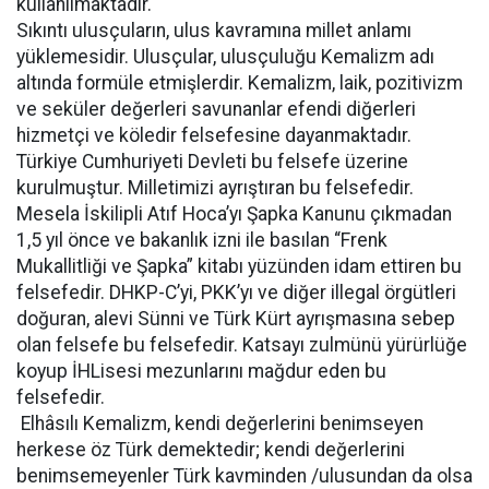
kullanılmaktadır.
Sıkıntı ulusçuların, ulus kavramına millet anlamı
yüklemesidir. Ulusçular, ulusçuluğu Kemalizm adı
altında formüle etmişlerdir. Kemalizm, laik, pozitivizm
ve seküler değerleri savunanlar efendi diğerleri
hizmetçi ve köledir felsefesine dayanmaktadır.
Türkiye Cumhuriyeti Devleti bu felsefe üzerine
kurulmuştur. Milletimizi ayrıştıran bu felsefedir.
Mesela İskilipli Atıf Hoca’yı Şapka Kanunu çıkmadan
1,5 yıl önce ve bakanlık izni ile basılan “Frenk
Mukallitliği ve Şapka” kitabı yüzünden idam ettiren bu
felsefedir. DHKP-C’yi, PKK’yı ve diğer illegal örgütleri
doğuran, alevi Sünni ve Türk Kürt ayrışmasına sebep
olan felsefe bu felsefedir. Katsayı zulmünü yürürlüğe
koyup İHLisesi mezunlarını mağdur eden bu
felsefedir.
Elhâsılı Kemalizm, kendi değerlerini benimseyen
herkese öz Türk demektedir; kendi değerlerini
benimsemeyenler Türk kavminden /ulusundan da olsa