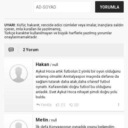
UYARI:
Küfür, hakaret, rencide edici cümleler veya imalar, inançlara saldırı
içeren, imla kuralları ile yazılmamış,
Türkçe karakter kullanılmayan ve büyük harflerle yazılmış yorumlar
onaylanmamaktadır.
2 Yorum
Hakan
/ null
Aykut Hoca artık futbolun 2 yönlü bir oyun olduğunu
anlamış olmalıki Anntalyaspor maçında defansı da
sağlam tutarak daha atak,daha ofansif futbol
oynattı. Kafasındaki doğru futbol bu olduğunu
anladık. Evet Aykut Hoca nihayet şimdi doğru yolu
buldu.
Yanıtla
(1)
(0)
Metin
/ null
İlk defa Konyasporun oynadığı oyunu beğendim.