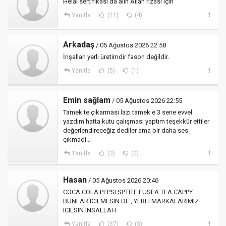
Helal sertifikası da alın Allah rızası için
Yanıtla
(11)
(4)
Arkadaş
/ 05 Ağustos 2026 22:58
İnşallah yerli üretimdir fason değildir.
Yanıtla
(5)
(1)
Emin sağlam
/ 05 Ağustos 2026 22:55
Tamek te çıkarması lazı tamek e 3 sene evvel
yazdım hatta kutu çalışması yaptım teşekkür ettiler
değerlendireceğiz dediler ama bir daha ses
çıkmadi...
Yanıtla
(3)
(0)
Hasan
/ 05 Ağustos 2026 20:46
COCA COLA PEPSI SPTITE FUSEA TEA CAPPY...
BUNLAR ICILMESIN DE., YERLI MARKALARIMIZ
ICILSIN INSALLAH
Yanıtla
(37)
(3)