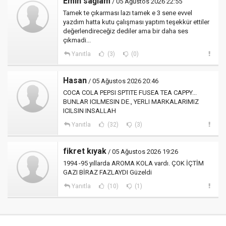
Emin sağlam
/ 05 Ağustos 2026 22:55
Tamek te çıkarması lazı tamek e 3 sene evvel
yazdım hatta kutu çalışması yaptım teşekkür ettiler
değerlendireceğiz dediler ama bir daha ses
çıkmadi...
Yanıtla
(3)
(0)
Hasan
/ 05 Ağustos 2026 20:46
COCA COLA PEPSI SPTITE FUSEA TEA CAPPY...
BUNLAR ICILMESIN DE., YERLI MARKALARIMIZ
ICILSIN INSALLAH
Yanıtla
(32)
(3)
fikret kıyak
/ 05 Ağustos 2026 19:26
1994 -95 yıllarda AROMA KOLA vardı. ÇOK İÇTİM
GAZI BİRAZ FAZLAYDI Güzeldi
Yanıtla
(10)
(1)