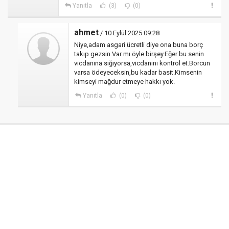
Yanıtla
(3)
(0)
ahmet
/ 10 Eylül 2025 09:28
Niye,adam asgari ücretli diye ona buna borç
takıp gezsin.Var mı öyle birşey.Eğer bu senin
vicdanına sığıyorsa,vicdanını kontrol et.Borcun
varsa ödeyeceksin,bu kadar basit.Kimsenin
kimseyi mağdur etmeye hakkı yok.
Yanıtla
(0)
(0)