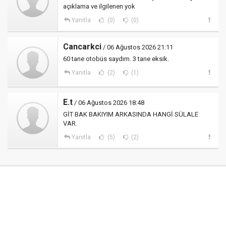
açıklama ve ilgilenen yok
Yanıtla
(0)
(0)
Cancarkci
/ 06 Ağustos 2026 21:11
60 tane otobüs saydım. 3 tane eksik.
Yanıtla
(2)
(1)
E.t
/ 06 Ağustos 2026 18:48
GİT BAK BAKIYIM ARKASINDA HANGİ SÜLALE
VAR.
Yanıtla
(5)
(2)