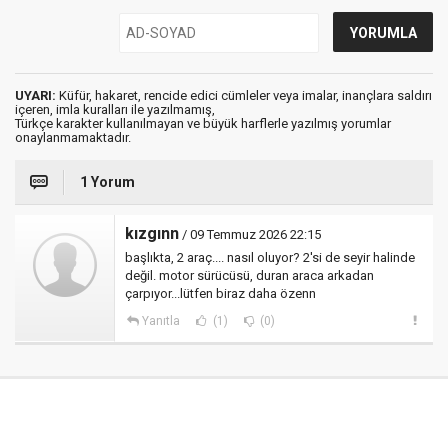
UYARI:
Küfür, hakaret, rencide edici cümleler veya imalar, inançlara saldırı
içeren, imla kuralları ile yazılmamış,
Türkçe karakter kullanılmayan ve büyük harflerle yazılmış yorumlar
onaylanmamaktadır.
1 Yorum
kızgınn
/ 09 Temmuz 2026 22:15
başlıkta, 2 araç.... nasıl oluyor? 2'si de seyir halinde
değil. motor sürücüsü, duran araca arkadan
çarpıyor...lütfen biraz daha özenn
Yanıtla
(1)
(0)