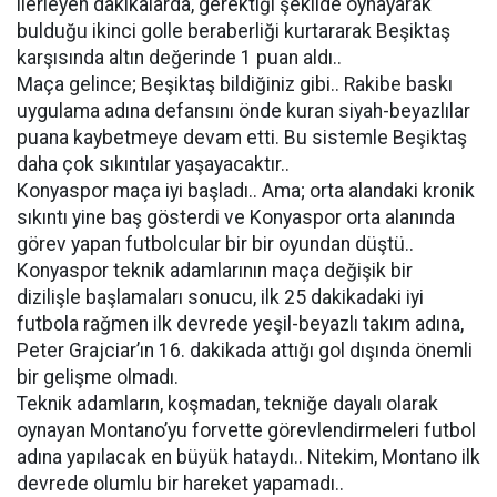
ilerleyen dakikalarda, gerektiği şekilde oynayarak
bulduğu ikinci golle beraberliği kurtararak Beşiktaş
karşısında altın değerinde 1 puan aldı..
Maça gelince; Beşiktaş bildiğiniz gibi.. Rakibe baskı
uygulama adına defansını önde kuran siyah-beyazlılar
puana kaybetmeye devam etti. Bu sistemle Beşiktaş
daha çok sıkıntılar yaşayacaktır..
Konyaspor maça iyi başladı.. Ama; orta alandaki kronik
sıkıntı yine baş gösterdi ve Konyaspor orta alanında
görev yapan futbolcular bir bir oyundan düştü..
Konyaspor teknik adamlarının maça değişik bir
dizilişle başlamaları sonucu, ilk 25 dakikadaki iyi
futbola rağmen ilk devrede yeşil-beyazlı takım adına,
Peter Grajciar’ın 16. dakikada attığı gol dışında önemli
bir gelişme olmadı.
Teknik adamların, koşmadan, tekniğe dayalı olarak
oynayan Montano’yu forvette görevlendirmeleri futbol
adına yapılacak en büyük hataydı.. Nitekim, Montano ilk
devrede olumlu bir hareket yapamadı..