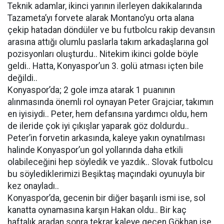
Teknik adamlar, ikinci yarının ilerleyen dakikalarında
Tazameta’yı forvete alarak Montano’yu orta alana
çekip hatadan döndüler ve bu futbolcu rakip devansın
arasına attığı olumlu paslarla takım arkadaşlarına gol
pozisyonları oluşturdu.. Nitekim ikinci golde böyle
geldi.. Hatta, Konyaspor’un 3. golü atması içten bile
değildi..
Konyaspor’da; 2 gole imza atarak 1 puanının
alınmasında önemli rol oynayan Peter Grajciar, takımın
en iyisiydi.. Peter, hem defansına yardımcı oldu, hem
de ileride çok iyi çıkışlar yaparak göz doldurdu..
Peter’in forvetin arkasında, kaleye yakın oynatılması
halinde Konyaspor’un gol yollarında daha etkili
olabileceğini hep söyledik ve yazdık.. Slovak futbolcu
bu söylediklerimizi Beşiktaş maçındaki oyunuyla bir
kez onayladı..
Konyaspor’da, gecenin bir diğer başarılı ismi ise, sol
kanatta oynamasına karşın Hakan oldu.. Bir kaç
haftalık aradan sonra tekrar kaleye geçen Gökhan ise