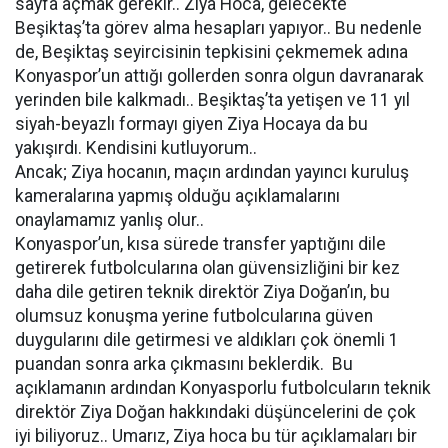
sayfa açmak gerekir.. Ziya Hoca, gelecekte
Beşiktaş’ta görev alma hesapları yapıyor.. Bu nedenle
de, Beşiktaş seyircisinin tepkisini çekmemek adına
Konyaspor’un attığı gollerden sonra olgun davranarak
yerinden bile kalkmadı.. Beşiktaş’ta yetişen ve 11 yıl
siyah-beyazlı formayı giyen Ziya Hocaya da bu
yakışırdı. Kendisini kutluyorum..
Ancak; Ziya hocanın, maçın ardından yayıncı kuruluş
kameralarına yapmış olduğu açıklamalarını
onaylamamız yanlış olur..
Konyaspor’un, kısa sürede transfer yaptığını dile
getirerek futbolcularına olan güvensizliğini bir kez
daha dile getiren teknik direktör Ziya Doğan’ın, bu
olumsuz konuşma yerine futbolcularına güven
duygularını dile getirmesi ve aldıkları çok önemli 1
puandan sonra arka çıkmasını beklerdik. Bu
açıklamanın ardından Konyasporlu futbolcuların teknik
direktör Ziya Doğan hakkındaki düşüncelerini de çok
iyi biliyoruz.. Umarız, Ziya hoca bu tür açıklamaları bir