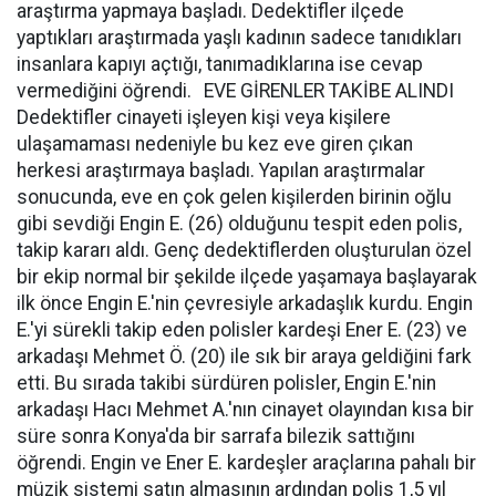
araştırma yapmaya başladı. Dedektifler ilçede
yaptıkları araştırmada yaşlı kadının sadece tanıdıkları
insanlara kapıyı açtığı, tanımadıklarına ise cevap
vermediğini öğrendi. EVE GİRENLER TAKİBE ALINDI
Dedektifler cinayeti işleyen kişi veya kişilere
ulaşamaması nedeniyle bu kez eve giren çıkan
herkesi araştırmaya başladı. Yapılan araştırmalar
sonucunda, eve en çok gelen kişilerden birinin oğlu
gibi sevdiği Engin E. (26) olduğunu tespit eden polis,
takip kararı aldı. Genç dedektiflerden oluşturulan özel
bir ekip normal bir şekilde ilçede yaşamaya başlayarak
ilk önce Engin E.'nin çevresiyle arkadaşlık kurdu. Engin
E.'yi sürekli takip eden polisler kardeşi Ener E. (23) ve
arkadaşı Mehmet Ö. (20) ile sık bir araya geldiğini fark
etti. Bu sırada takibi sürdüren polisler, Engin E.'nin
arkadaşı Hacı Mehmet A.'nın cinayet olayından kısa bir
süre sonra Konya'da bir sarrafa bilezik sattığını
öğrendi. Engin ve Ener E. kardeşler araçlarına pahalı bir
müzik sistemi satın almasının ardından polis 1,5 yıl