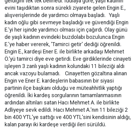
geldiğini tek tek belirledi. İddiaya göre, yaşlı kadının
evini taşıdıktan sonra sürekli ziyarete gelen Engin E.,
alışverişlerinde de yardımcı olmaya başladı. Yaşlı
kadın oğlu gibi sevmeye başladığı ve güvendiği Engin
E.'yi her işinde yardımcı olması için çağırdı. Olay günü
de yaşlı kadının evindeki buzdolabı bozulunca Engin
E.'ye haber vererek, 'Tamirci getir' dediği öğrenildi.
Engin E., kardeşi Ener E. ile birlikte arkadaşı Mehmet
Ö.'yü tamirci diye eve getirdi. Eve girdiklerinde cinayeti
işleyen 3 zanlı yaşlı kadının kolundaki 11 bileziği aldı
ancak vazoyu bulamadı. Cinayetten gözaltına alınan
Engin ve Ener E. kardeşlerin babasının bir siyasi
partinin ilçe başkanı olduğu ve müteahhitlik yaptığı
öğrenildi. İki kardeş sorgularının tamamlanmasının
ardından altınları satan Hacı Mehmet A. ile birlikte
Adliyeye sevk edildi. Hacı Mehmet A.'nın 11 bileziği 2
bin 400 YTL'ye sattığı ve 400 YTL'sini kendisinin aldığı,
kalan parayı iki kardeşe verdiği ileri sürüldü.