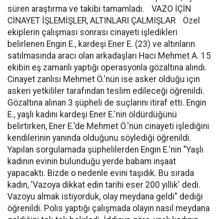
süren araştırma ve takibi tamamladı. VAZO İÇİN
CİNAYET İŞLEMİŞLER, ALTINLARI ÇALMIŞLAR Özel
ekiplerin çalışması sonrası cinayeti işledikleri
belirlenen Engin E., kardeşi Ener E. (23) ve altınların
satılmasında aracı olan arkadaşları Hacı Mehmet A. 15
ekibin eş zamanlı yaptığı operasyonla gözaltına alındı.
Cinayet zanlısı Mehmet Ö.'nün ise asker olduğu için
askeri yetkililer tarafından teslim edileceği öğrenildi.
Gözaltına alınan 3 şüpheli de suçlarını itiraf etti. Engin
E., yaşlı kadını kardeşi Ener E.'nin öldürdüğünü
belirtirken, Ener E.'de Mehmet Ö.'nün cinayeti işlediğini
kendilerinin yanında olduğunu söylediği öğrenildi.
Yapılan sorgulamada şüphelilerden Engin E.'nin "Yaşlı
kadının evinin bulunduğu yerde babam inşaat
yapacaktı. Bizde o nedenle evini taşıdık. Bu sırada
kadın, 'Vazoya dikkat edin tarihi eser 200 yıllık' dedi.
Vazoyu almak istiyorduk, olay meydana geldi" dediği
öğrenildi. Polis yaptığı çalışmada olayın nasıl meydana