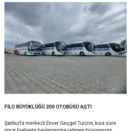
FİLO BÜYÜKLÜĞÜ 200 OTOBÜSÜ AŞTI
Şanlıurfa merkezli Enver Geçgel Turizm, kısa süre
önce faaliyete başlamasına rağmen büyümesini