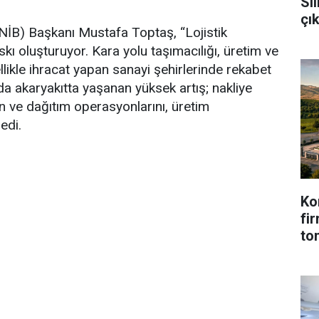
Sil
çı
ONİB) Başkanı Mustafa Toptaş, “Lojistik
skı oluşturuyor. Kara yolu taşımacılığı, üretim ve
llikle ihracat yapan sanayi şehirlerinde rekabet
da akaryakıtta yaşanan yüksek artış; nakliye
iman ve dağıtım operasyonlarını, üretim
edi.
Ko
fi
to