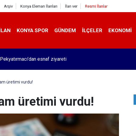
Arşiv
Konya Eleman İlanları
İlan ver
Resmi İlanlar
İLAN
KONYA SPOR
GÜNDEM
İLÇELER
EKONOMI
Pekyatırmacı’dan esnaf ziyareti
am üretimi vurdu!
am üretimi vurdu!