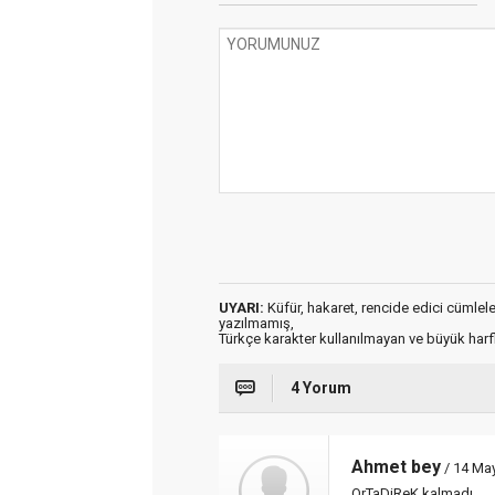
UYARI:
Küfür, hakaret, rencide edici cümleler 
yazılmamış,
Türkçe karakter kullanılmayan ve büyük har
4 Yorum
Ahmet bey
/ 14 May
OrTaDiReK kalmadı