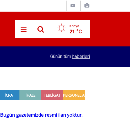
Konya
21 °C
15:38
Konyalı patron 70 bin TL maaşla personel arıyor!
Günün tüm
haberleri