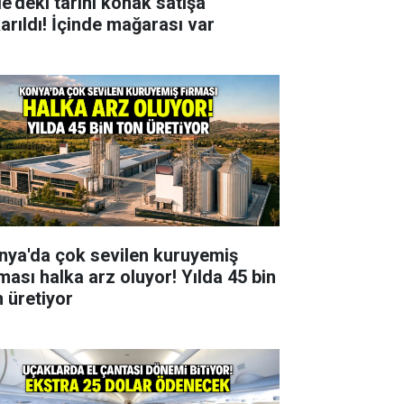
le'deki tarihi konak satışa
karıldı! İçinde mağarası var
nya'da çok sevilen kuruyemiş
rması halka arz oluyor! Yılda 45 bin
n üretiyor