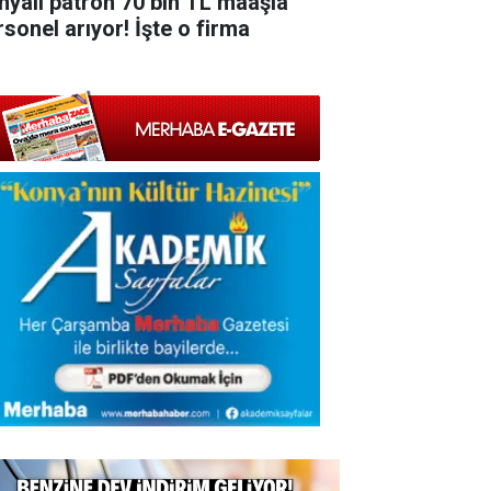
nyalı patron 70 bin TL maaşla
rsonel arıyor! İşte o firma