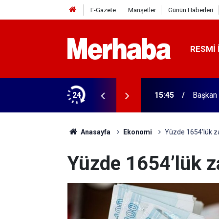
E-Gazete
Manşetler
Günün Haberleri
RESMI 
ğitim Kampüsü'ne ziyaret
24
15:45
Başkan 
Anasayfa
Ekonomi
Yüzde 1654’lük z
Yüzde 1654’lük z