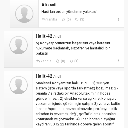
Ali
/ null
Hadi lan ordan yönetimin yalakasi
Yanıtla
(6)
(3)
Halit-42
/ null
5) Konyasporumuzun başarısını veya hatasını
hükumete bağlamak, şizofren ve hastalıklı bir
bakıştır
Yanıtla
(0)
(1)
Halit-42
/ null
Maalesef Konyamızın hali üzücü... 1) Yürüyen
sistem (işte veya sporda farketmez) bozulmaz, 27
puanla 7 sıradaki bir Anadolu takımının hocası
gönderilmez... 2) eksikler varsa açık net konuşulur
ve zaman içinde çözüm için çalışılır 3) vefa ve kalite
insanın/sporun olmazsa olmazıdır, profesyonellik
arkadan iş çevirmek değil, şeffaf olarak sorunları
konuşmak ve çözmekir.. 4) İlhan hocanın ayağını
kaydıran 30.12.22 tarihinde göreve gelen sportif