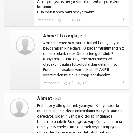
Allah yeni yönetime yardım etsin bütün şerlerden
korusun
Dua edin Konya’mızı seviyorsanız
Yanıtla
(0)
(18)
Ahmet Tozoğlu
/ null
Abuzer denen şey: burda futbol konuşuluyor,
peygamberlik ne dava . O kadar müslümandınız
da sırp teknik direktörü neden getirdiniz?
Konyaspor küme düşerse sizin sayenizde
olacaktır. Satılan futbolculardan gelen milyon
Euro ların hesabını vereceksiniz!! AKP'li
yönetimden mutlaka hesap sorulacak!!!
Yanıtla
(0)
(0)
Ahmet
/ null
Ferhat bey dile getirmek yetmiyor.. Konyasporda
mesele isimlerin degil anlayışlarını ortaya konması
gerekiyor. Gidenin yeri belki dolabilir dahada
başarılı olunabilir. Bu dogruyu yaptığımız anlamına
gelmiyor. Mesele küme düşmek veya şampiyon
olmak degil mesele bir modeli oturtmak onun