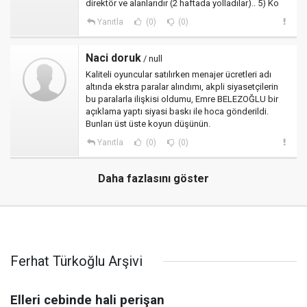
direktör ve alanlarıdır (2 haftada yolladılar).. 5) Ko
Yanıtla
(0)
(0)
Naci doruk
/ null
Kaliteli oyuncular satılırken menajer ücretleri adı
altında ekstra paralar alındımı, akpli siyasetçilerin
bu paralarla ilişkisi oldumu, Emre BELEZOĞLU bir
açıklama yaptı siyasi baskı ile hoca gönderildi.
Bunları üst üste koyun düşünün.
Yanıtla
(0)
(0)
Daha fazlasını göster
Ferhat Türkoğlu Arşivi
Elleri cebinde hali perişan