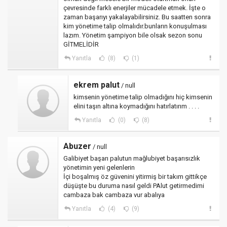
çevresinde farklı enerjiler mücadele etmek. İşte o
zaman başarıyı yakalayabilirsiniz. Bu saatten sonra
kim yönetime talip olmalıdır.bunların konuşulması
lazım. Yönetim şampiyon bile olsak sezon sonu
GİTMELİDİR
Yanıtla
(8)
(1)
ekrem palut
/ null
kimsenin yönetime talip olmadığını hiç kimsenin
elini taşın altına koymadığını hatırlatırım . . . .
Yanıtla
(0)
(8)
Abuzer
/ null
Galibiyet başarı palutun mağlubiyet başarısızlık
yönetimin yeni gelenlerin
İçi boşalmış öz güvenini yitirmiş bir takım gittikçe
düşüşte bu duruma nasıl geldi PAlut getirmedimi
cambaza bak cambaza vur abalıya
Yanıtla
(4)
(9)