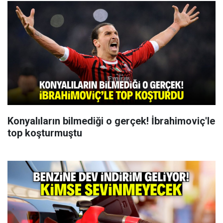
Konyalıların bilmediği o gerçek! İbrahimoviç'le
top koşturmuştu