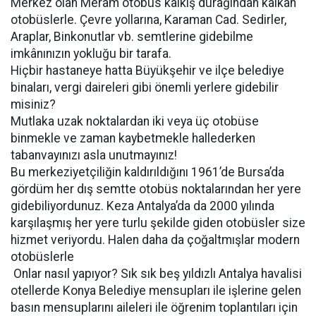
Merkez olan Meram otobüs kalkış durağından kalkan
otobüslerle. Çevre yollarına, Karaman Cad. Sedirler,
Araplar, Binkonutlar vb. semtlerine gidebilme
imkânınızın yokluğu bir tarafa.
Hiçbir hastaneye hatta Büyükşehir ve ilçe belediye
binaları, vergi daireleri gibi önemli yerlere gidebilir
misiniz?
Mutlaka uzak noktalardan iki veya üç otobüse
binmekle ve zaman kaybetmekle hallederken
tabanvayınızı asla unutmayınız!
Bu merkeziyetçiliğin kaldırıldığını 1961’de Bursa’da
gördüm her dış semtte otobüs noktalarından her yere
gidebiliyordunuz. Keza Antalya’da da 2000 yılında
karşılaşmış her yere turlu şekilde giden otobüsler size
hizmet veriyordu. Halen daha da çoğaltmışlar modern
otobüslerle
Onlar nasıl yapıyor? Sık sık beş yıldızlı Antalya havalisi
otellerde Konya Belediye mensupları ile işlerine gelen
basın mensuplarını aileleri ile öğrenim toplantıları için