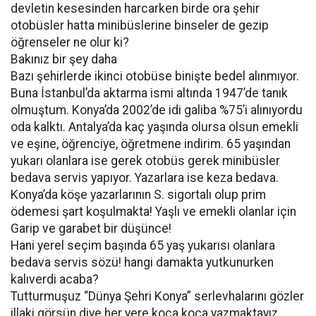
devletin kesesinden harcarken birde ora şehir
otobüsler hatta minibüslerine binseler de gezip
öğrenseler ne olur ki?
Bakınız bir şey daha
Bazı şehirlerde ikinci otobüse binişte bedel alınmıyor.
Buna İstanbul’da aktarma ismi altında 1947’de tanık
olmuştum. Konya’da 2002’de idi galiba %75’i alınıyordu
oda kalktı. Antalya’da kaç yaşında olursa olsun emekli
ve eşine, öğrenciye, öğretmene indirim. 65 yaşından
yukarı olanlara ise gerek otobüs gerek minibüsler
bedava servis yapıyor. Yazarlara ise keza bedava.
Konya’da köşe yazarlarının S. sigortalı olup prim
ödemesi şart koşulmakta! Yaşlı ve emekli olanlar için
Garip ve garabet bir düşünce!
Hani yerel seçim başında 65 yaş yukarısı olanlara
bedava servis sözü! hangi damakta yutkunurken
kalıverdi acaba?
Tutturmuşuz “Dünya Şehri Konya” serlevhalarını gözler
illaki görsün diye her yere koca koca yazmaktayız.