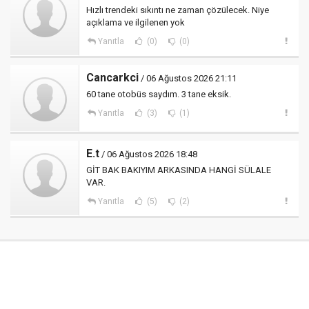
Hızlı trendeki sıkıntı ne zaman çözülecek. Niye
açıklama ve ilgilenen yok
Yanıtla
(0)
(0)
Cancarkci
/ 06 Ağustos 2026 21:11
60 tane otobüs saydım. 3 tane eksik.
Yanıtla
(3)
(1)
E.t
/ 06 Ağustos 2026 18:48
GİT BAK BAKIYIM ARKASINDA HANGİ SÜLALE
VAR.
Yanıtla
(5)
(2)