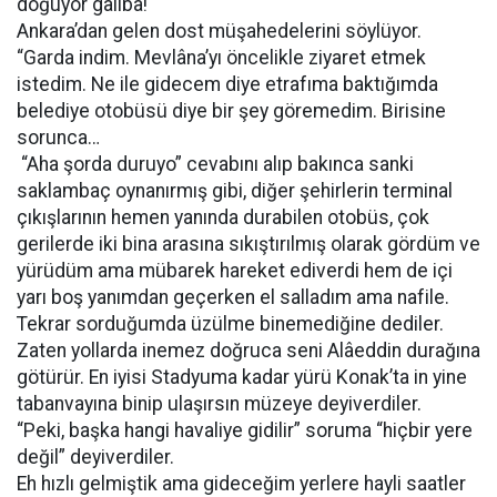
doğuyor galiba!
Ankara’dan gelen dost müşahedelerini söylüyor.
“Garda indim. Mevlâna’yı öncelikle ziyaret etmek
istedim. Ne ile gidecem diye etrafıma baktığımda
belediye otobüsü diye bir şey göremedim. Birisine
sorunca…
“Aha şorda duruyo” cevabını alıp bakınca sanki
saklambaç oynanırmış gibi, diğer şehirlerin terminal
çıkışlarının hemen yanında durabilen otobüs, çok
gerilerde iki bina arasına sıkıştırılmış olarak gördüm ve
yürüdüm ama mübarek hareket ediverdi hem de içi
yarı boş yanımdan geçerken el salladım ama nafile.
Tekrar sorduğumda üzülme binemediğine dediler.
Zaten yollarda inemez doğruca seni Alâeddin durağına
götürür. En iyisi Stadyuma kadar yürü Konak’ta in yine
tabanvayına binip ulaşırsın müzeye deyiverdiler.
“Peki, başka hangi havaliye gidilir” soruma “hiçbir yere
değil” deyiverdiler.
Eh hızlı gelmiştik ama gideceğim yerlere hayli saatler