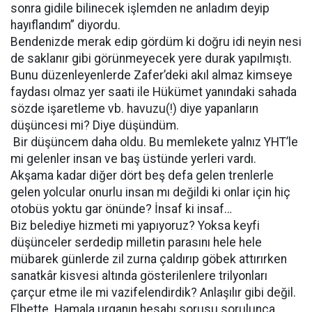
sonra gidile bilinecek işlemden ne anladım deyip
hayıflandım” diyordu.
Bendenizde merak edip gördüm ki doğru idi neyin nesi
de saklanır gibi görünmeyecek yere durak yapılmıştı.
Bunu düzenleyenlerde Zafer’deki akıl almaz kimseye
faydası olmaz yer saati ile Hükümet yanındaki sahada
sözde işaretleme vb. havuzu(!) diye yapanların
düşüncesi mi? Diye düşündüm.
Bir düşüncem daha oldu. Bu memlekete yalnız YHT’le
mi gelenler insan ve baş üstünde yerleri vardı.
Akşama kadar diğer dört beş defa gelen trenlerle
gelen yolcular onurlu insan mı değildi ki onlar için hiç
otobüs yoktu gar önünde? İnsaf ki insaf…
Biz belediye hizmeti mi yapıyoruz? Yoksa keyfi
düşünceler serdedip milletin parasını hele hele
mübarek günlerde zil zurna çaldırıp göbek attırırken
sanatkâr kisvesi altında gösterilenlere trilyonları
çarçur etme ile mi vazifelendirdik? Anlaşılır gibi değil.
Elbette. Hamala urganın hesabı sorusu sorulunca