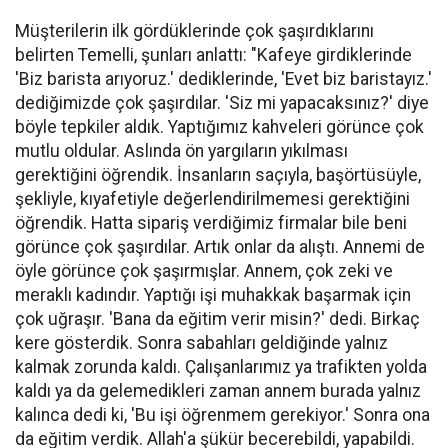
Müşterilerin ilk gördüklerinde çok şaşırdıklarını
belirten Temelli, şunları anlattı: "Kafeye girdiklerinde
'Biz barista arıyoruz.' dediklerinde, 'Evet biz baristayız.'
dediğimizde çok şaşırdılar. 'Siz mi yapacaksınız?' diye
böyle tepkiler aldık. Yaptığımız kahveleri görünce çok
mutlu oldular. Aslında ön yargıların yıkılması
gerektiğini öğrendik. İnsanların saçıyla, başörtüsüyle,
şekliyle, kıyafetiyle değerlendirilmemesi gerektiğini
öğrendik. Hatta sipariş verdiğimiz firmalar bile beni
görünce çok şaşırdılar. Artık onlar da alıştı. Annemi de
öyle görünce çok şaşırmışlar. Annem, çok zeki ve
meraklı kadındır. Yaptığı işi muhakkak başarmak için
çok uğraşır. 'Bana da eğitim verir misin?' dedi. Birkaç
kere gösterdik. Sonra sabahları geldiğinde yalnız
kalmak zorunda kaldı. Çalışanlarımız ya trafikten yolda
kaldı ya da gelemedikleri zaman annem burada yalnız
kalınca dedi ki, 'Bu işi öğrenmem gerekiyor.' Sonra ona
da eğitim verdik. Allah'a şükür becerebildi, yapabildi.