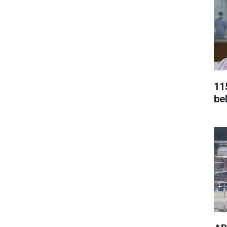
115
bel