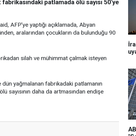
abrikasındaki patlamada ölü sayısı 50'ye
Said, AFP'ye yaptığı açıklamada, Abyan
zünden, aralarından çocukların da bulunduğu 90
İra
uy
 fabrikadan silah ve mühimmat çalmak isteyen
rce dün yağmalanan fabrikadaki patlamanın
r, ölü sayısının daha da artmasından endişe
AB