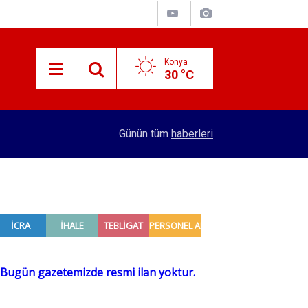
Konya
30 °C
11:53
Konya'da eşik çoktan aşıldı! Vatandaştan 100 lir
Günün tüm
haberleri