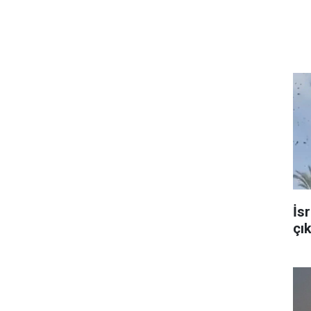
İsr
çı