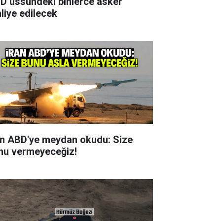
D üssündeki binlerce asker
hliye edilecek
an ABD'ye meydan okudu: Size
nu vermeyeceğiz!