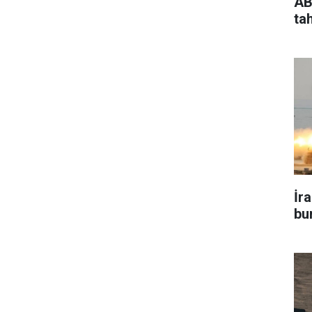
AB
ta
İr
bu