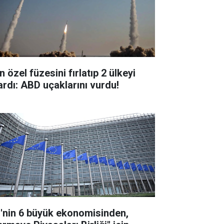
n özel füzesini fırlatıp 2 ülkeyi
ardı: ABD uçaklarını vurdu!
'nin 6 büyük ekonomisinden,