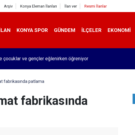
Arşiv
Konya Eleman İlanları
İlan ver
Resmi İlanlar
İLAN
KONYA SPOR
GÜNDEM
İLÇELER
EKONOMI
de çocuklar ve gençler eğlenirken öğreniyor
 fabrikasında patlama
at fabrikasında