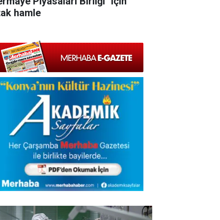
rmaye Piyasaları Birliği" için
tak hamle