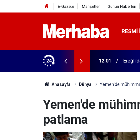
E-Gazete
Manşetler
Günün Haberleri
RESMI 
n imzalar atıldı
24
12:01
Ereğli'
Anasayfa
Dünya
Yemen'de mühimmat
Yemen'de mühimm
patlama