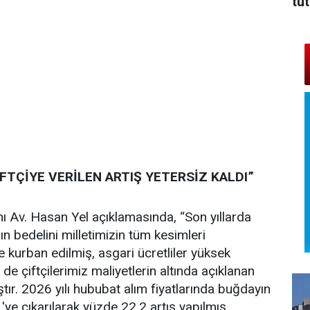
tu
FTÇİYE VERİLEN ARTIŞ YETERSİZ KALDI”
ı Av. Hasan Yel açıklamasında, “Son yıllarda
ın bedelini milletimizin tüm kesimleri
e kurban edilmiş, asgari ücretliler yüksek
de çiftçilerimiz maliyetlerin altında açıklanan
ıştır. 2026 yılı hububat alım fiyatlarında buğdayın
ye çıkarılarak yüzde 22,2 artış yapılmış,