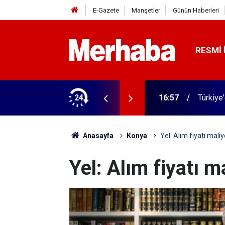
E-Gazete
Manşetler
Günün Haberleri
RESMI 
 ilgili yeni karar
24
16:57
Türkiye
Anasayfa
Konya
Yel: Alım fiyatı maliy
Yel: Alım fiyatı m