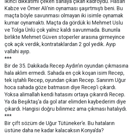
İkinci dikkatimi çeken sahaya çıkan kadroydu. Hasan
Kabze ve Ömer Ali’nin oynaması şaşırtmıştı beni. Bu
maçta böyle savunması olmayan iki isimle oynamak
kumar oynamaktı. Maçta da gördük ki Mehmet Uslu
ve Tolga Ünlü çok yalnız kaldı savunmada. Bununla
birlikte Mehmet Güven stoperler arasına girmeyince
çok açık verdik, kontrataklardan 2 gol yedik. Ayıp
vallahi ayıp.
***
Bir de 35. Dakikada Recep Aydın’ın oyundan çıkmasına
hala aklım ermedi. Sahada en çok koşan isim Recep,
tek iştahlı Recep, oyundan çıkan Recep. Sanırım Uğur
hoca sahada göze batmasın diye Recep’i çıkardı.
Yoksa alimallah kendi hatasını ortaya çıkarırdı Recep.
Ya da Beşiktaş’a da gol atar elimden kaybederim diye
çıkardı. Hangisi doğru bilinmez ama çıkması hatalıydı.
***
Bir çift sözüm de Uğur Tütüneker’e. Bu hataların
üstüne daha ne kadar kalacaksın Konya’da?