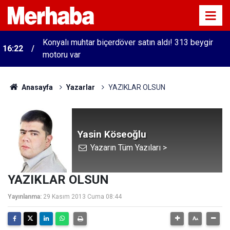
Konyalı muhtar biçerdöver satın aldı! 313 beygir
16:22
motoru var
Anasayfa
Yazarlar
YAZIKLAR OLSUN
Yasin Köseoğlu
Yazarın Tüm Yazıları >
YAZIKLAR OLSUN
Yayınlanma:
29 Kasım 2013 Cuma 08:44