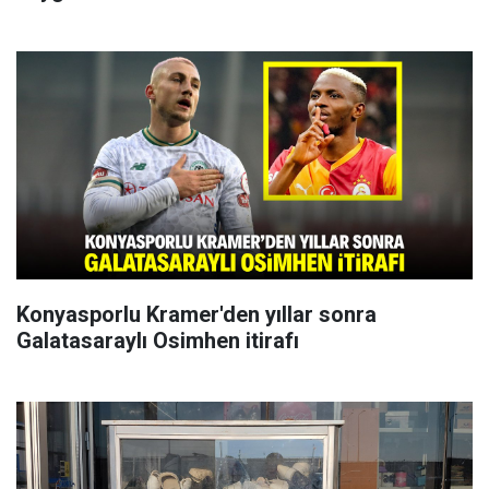
Konyasporlu Kramer'den yıllar sonra
Galatasaraylı Osimhen itirafı