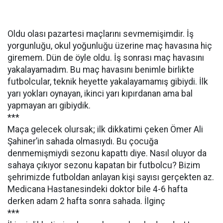
Oldu olası pazartesi maçlarını sevmemişimdir. İş
yorgunluğu, okul yoğunluğu üzerine maç havasına hiç
giremem. Dün de öyle oldu. İş sonrası maç havasını
yakalayamadım. Bu maç havasını benimle birlikte
futbolcular, teknik heyette yakalayamamış gibiydi. İlk
yarı yokları oynayan, ikinci yarı kıpırdanan ama bal
yapmayan arı gibiydik.
***
Maça gelecek olursak; ilk dikkatimi çeken Ömer Ali
Şahiner’in sahada olmasıydı. Bu çocuğa
denmemişmiydi sezonu kapattı diye. Nasıl oluyor da
sahaya çıkıyor sezonu kapatan bir futbolcu? Bizim
şehrimizde futboldan anlayan kişi sayısı gerçekten az.
Medicana Hastanesindeki doktor bile 4-6 hafta
derken adam 2 hafta sonra sahada. İlginç
***