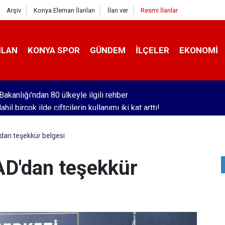
Arşiv
Konya Eleman İlanları
İlan ver
Resmi İlanlar
İLAN
KONYA SPOR
GÜNDEM
İLÇELER
EKONOMI
hil birçok ilde çiftçilerin kullanımı iki kat arttı!
dan teşekkür belgesi
AD'dan teşekkür