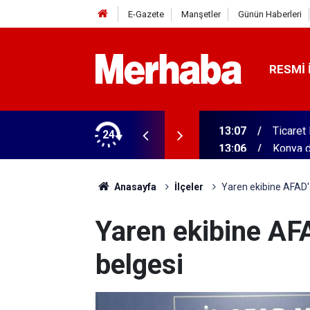
E-Gazete
Manşetler
Günün Haberleri
RESMI 
 ilgili rehber
24
13:06
Konya da
Anasayfa
İlçeler
Yaren ekibine AFAD'
Yaren ekibine AF
belgesi