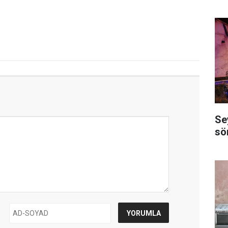
Se
sö