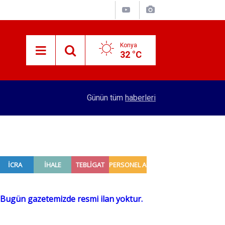
Konya
32 °C
13:05
12 bin yıllık Iza Buğdayı geleceğe taşınıyor
Günün tüm
haberleri