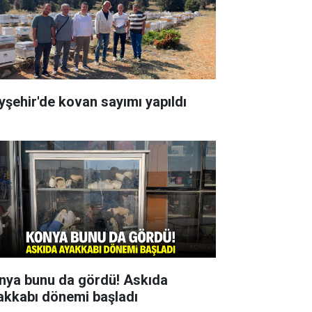
yşehir'de kovan sayımı yapıldı
nya bunu da gördü! Askıda
akkabı dönemi başladı