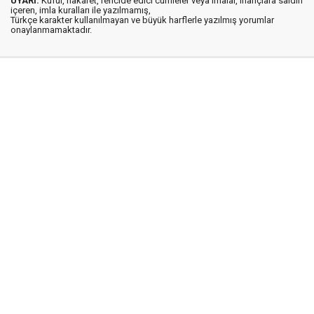
UYARI:
Küfür, hakaret, rencide edici cümleler veya imalar, inançlara saldırı
içeren, imla kuralları ile yazılmamış,
Türkçe karakter kullanılmayan ve büyük harflerle yazılmış yorumlar
onaylanmamaktadır.