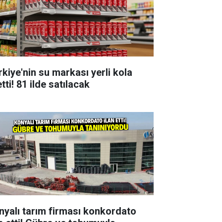
rkiye'nin su markası yerli kola
tti! 81 ilde satılacak
nyalı tarım firması konkordato