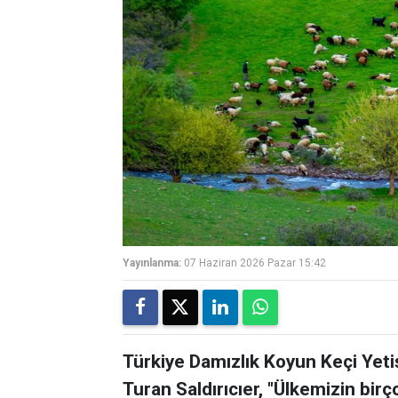
Yayınlanma:
07 Haziran 2026 Pazar 15:42
Türkiye Damızlık Koyun Keçi Yetiş
Turan Saldırıcıer, "Ülkemizin birç