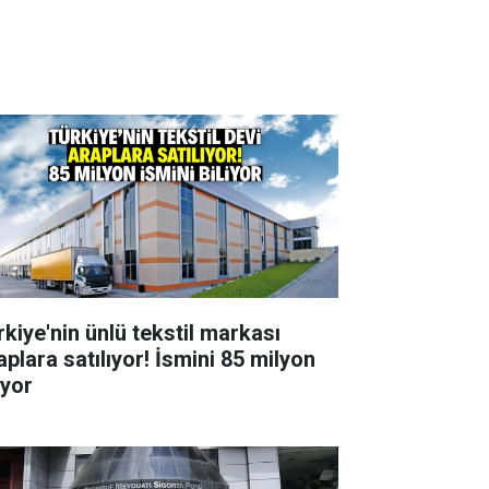
rkiye'nin ünlü tekstil markası
aplara satılıyor! İsmini 85 milyon
iyor