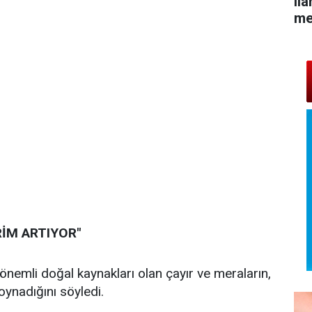
il
me
İM ARTIYOR"
 önemli doğal kaynakları olan çayır ve meraların,
ynadığını söyledi.