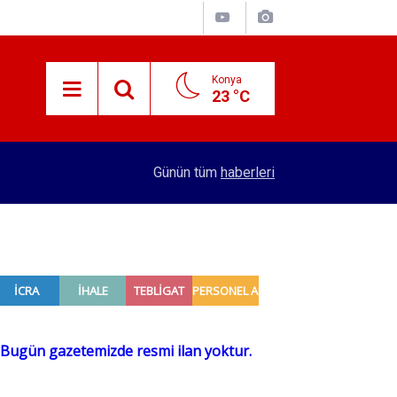
Konya
23 °C
15:59
Konya'nın öncü firması atakta! Yeni yatırıma imza
Günün tüm
haberleri