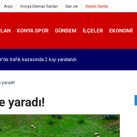
Arşiv
Konya Eleman İlanları
İlan ver
Resmi İlanlar
İLAN
KONYA SPOR
GÜNDEM
İLÇELER
EKONOMI
r'de trafik kazasında 2 kişi yaralandı
e yaradı!
e yaradı!