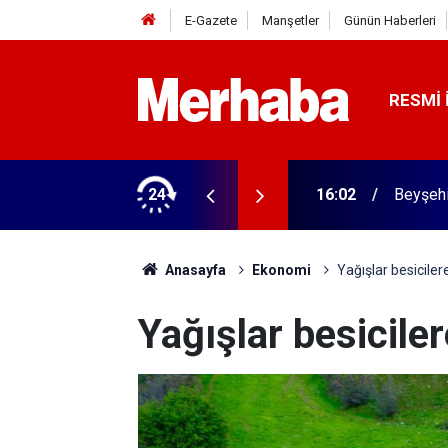
E-Gazete
Manşetler
Günün Haberleri
RESMI 
rme tamam! Başkandan ilk mesaj
24
16:02
Beyşehi
Anasayfa
Ekonomi
Yağışlar besiciler
Yağışlar besiciler