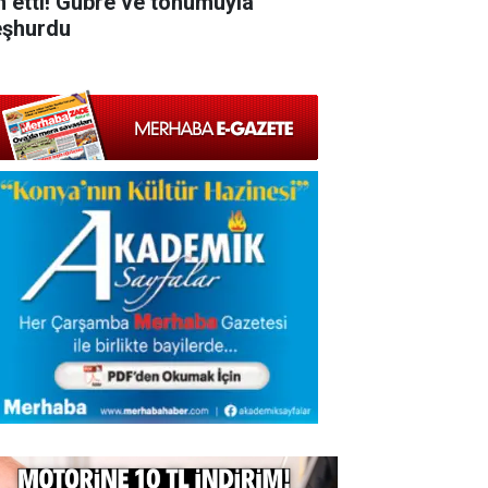
an etti! Gübre ve tohumuyla
şhurdu