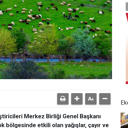
Ek
tiricileri Merkez Birliği Genel Başkanı
ok bölgesinde etkili olan yağışlar, çayır ve