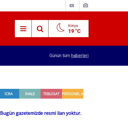
Konya
19 °C
15:38
Konyalı patron 70 bin TL maaşla personel arıyor!
Günün tüm
haberleri