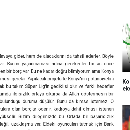
aya gider, hem de alacaklarını da tahsil ederler. Böyle
rar. Bunun yaşanmaması adına gerekenler bir an önce
enen bir borç var. Bu ne kadar doğru bilmiyorum ama Konya
lmesi gerekir. Yapılacak projelerle Konya'nın potansiyelini
Ko
ak bu takım Süper Lig'in gediklisi olur ve farklı hedefler
ek
mda ilgisizlik ortaya çıkarsa da Allah göstermesin bir
e bulunduğu duruma düşülür. Bunu da kimse istemez. O
lara olan borçlar ödenir, kadroya dahil olması istenen
yükselir. Bizim dileğimizde bu
.
Ortada bir başarısızlık
değil, uzaklaşma var. Eldeki oyuncuları tutmak için Bank