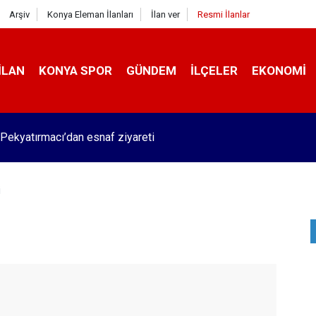
Arşiv
Konya Eleman İlanları
İlan ver
Resmi İlanlar
İLAN
KONYA SPOR
GÜNDEM
İLÇELER
EKONOMI
Pekyatırmacı’dan esnaf ziyareti
i