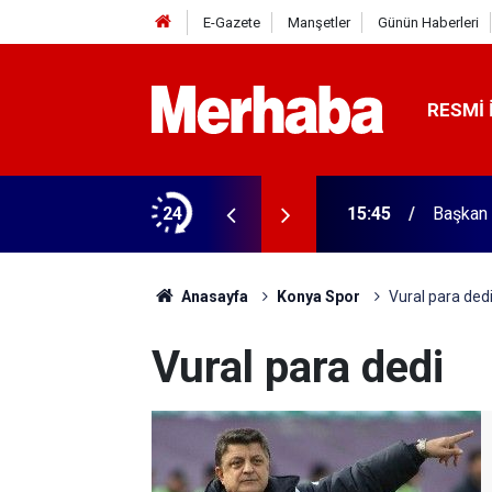
E-Gazete
Manşetler
Günün Haberleri
RESMI 
ğitim Kampüsü'ne ziyaret
24
15:45
Başkan 
Anasayfa
Konya Spor
Vural para ded
Vural para dedi