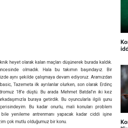
Ko
idd
k heyet olarak kalan maçları düşünerek burada kaldık.
şüncesinde olmadık. Hala bu takımın başındayız. Bir
bizde aynı şekilde çalışmaya devam ediyoruz. Aramızdan
asic, Tazemeta ilk ayrılanlar olurken, son olarak Erdinç
adromuz 18'e düştü. Bu arada Mehmet Batdal'ın iki kez
arkadaşımızla buraya getirdik. Bu oyuncularla ilgili şunu
çerisindeyim. Bu kadar onurlu, mali konuları problem
 bile yenileme antrenmanı yapacak kadar ciddi işine
Ko
zim çok mutlu olduğumuz bir konu.