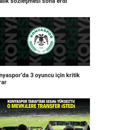
ralık sözleşmesi sona erdi
nyaspor’da 3 oyuncu için kritik
rar