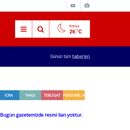
Konya
26 °C
15:29
Merkez Bankası rezervleri açıklandı
Günün tüm
haberleri