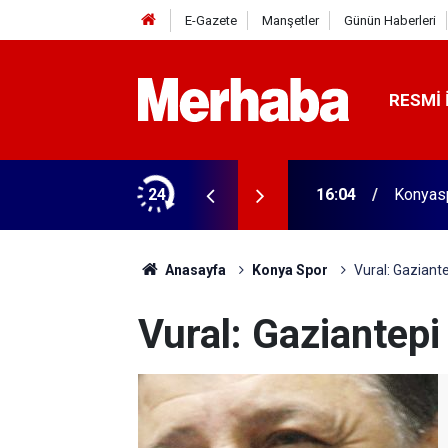
E-Gazete
Manşetler
Günün Haberleri
RESMI 
aldı! 313 beygir motoru var
24
16:04
Konyasp
Anasayfa
Konya Spor
Vural: Gaziant
Vural: Gaziantepi