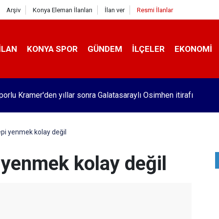
Arşiv
Konya Eleman İlanları
İlan ver
Resmi İlanlar
İLAN
KONYA SPOR
GÜNDEM
İLÇELER
EKONOMI
orlu Kramer'den yıllar sonra Galatasaraylı Osimhen itirafı
epi yenmek kolay değil
 yenmek kolay değil