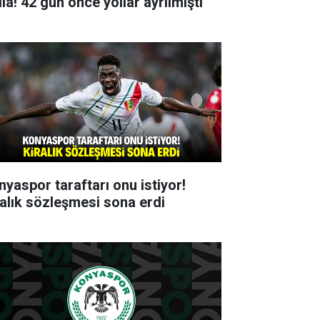
ia! 42 gün önce yollar ayrılmıştı
nyaspor taraftarı onu istiyor!
ralık sözleşmesi sona erdi