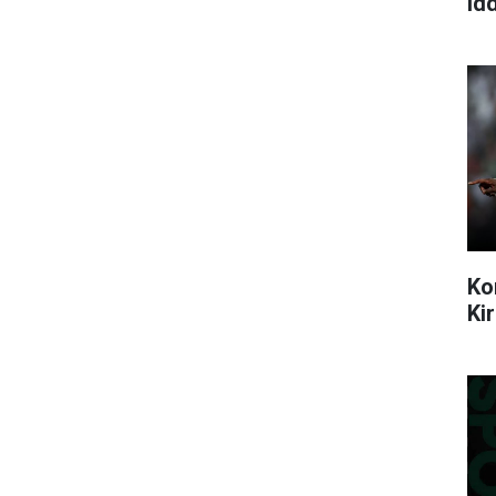
idd
Ko
Ki