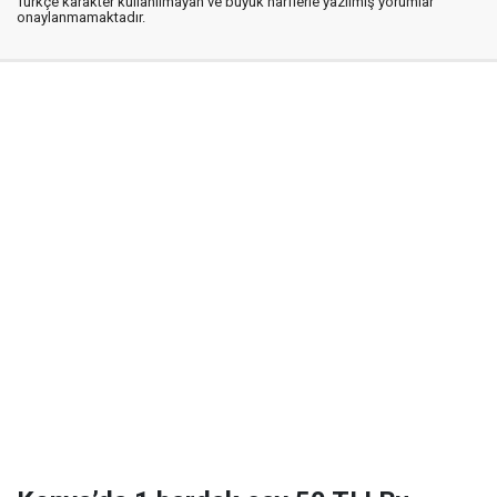
Türkçe karakter kullanılmayan ve büyük harflerle yazılmış yorumlar
onaylanmamaktadır.