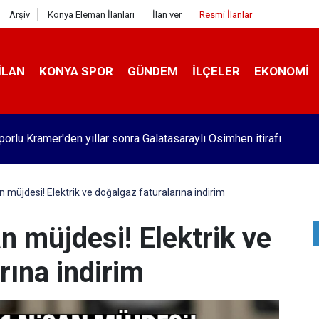
Arşiv
Konya Eleman İlanları
İlan ver
Resmi İlanlar
İLAN
KONYA SPOR
GÜNDEM
İLÇELER
EKONOMI
orlu Kramer'den yıllar sonra Galatasaraylı Osimhen itirafı
 müjdesi! Elektrik ve doğalgaz faturalarına indirim
 müjdesi! Elektrik ve
rına indirim