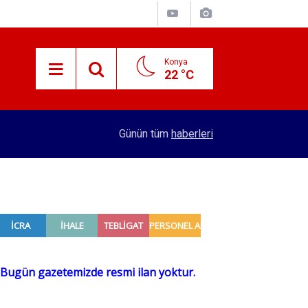
Konya
22 °C
15:29
Merkez Bankası rezervleri açıklandı
Günün tüm
haberleri