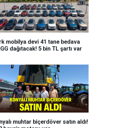
rk mobilya devi 41 tane bedava
GG dağıtacak! 5 bin TL şartı var
nyalı muhtar biçerdöver satın aldı!