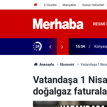
E-Gazete
Manşetler
Günün Haberleri
RESMI 
aldı! 313 beygir motoru var
24
16:04
Konyasp
Anasayfa
Ekonomi
Vatandaşa 1 Nisan
Vatandaşa 1 Nisan
doğalgaz faturala