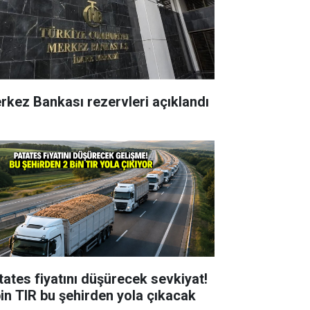
rkez Bankası rezervleri açıklandı
tates fiyatını düşürecek sevkiyat!
bin TIR bu şehirden yola çıkacak