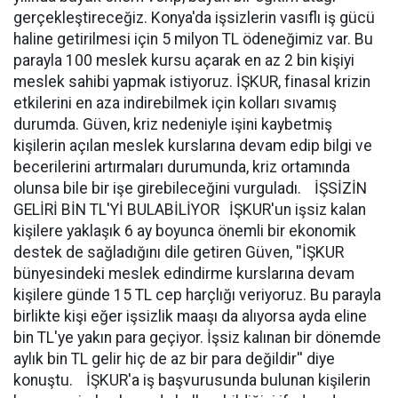
gerçekleştireceğiz. Konya'da işsizlerin vasıflı iş gücü
haline getirilmesi için 5 milyon TL ödeneğimiz var. Bu
parayla 100 meslek kursu açarak en az 2 bin kişiyi
meslek sahibi yapmak istiyoruz. İŞKUR, finasal krizin
etkilerini en aza indirebilmek için kolları sıvamış
durumda. Güven, kriz nedeniyle işini kaybetmiş
kişilerin açılan meslek kurslarına devam edip bilgi ve
becerilerini artırmaları durumunda, kriz ortamında
olunsa bile bir işe girebileceğini vurguladı. İŞSİZİN
GELİRİ BİN TL'Yİ BULABİLİYOR İŞKUR'un işsiz kalan
kişilere yaklaşık 6 ay boyunca önemli bir ekonomik
destek de sağladığını dile getiren Güven, ''İŞKUR
bünyesindeki meslek edindirme kurslarına devam
kişilere günde 15 TL cep harçlığı veriyoruz. Bu parayla
birlikte kişi eğer işsizlik maaşı da alıyorsa ayda eline
bin TL'ye yakın para geçiyor. İşsiz kalınan bir dönemde
aylık bin TL gelir hiç de az bir para değildir'' diye
konuştu. İŞKUR'a iş başvurusunda bulunan kişilerin