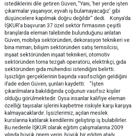
istediklerini dile getiren Güven, ''Yani, 'her yerde işten
çıkarmalar yaşanıyor, eyvah iş bulamayacağız' gibi
düşüncelere kapılmak doğru değildir'' dedi. Konya'da
İŞKUR'a başvuran 37 özel sektör firmasının çeşitli
branşlarda eleman talebinde bulunduğunu anlatan
Güven, mobilya sektöründen, dekorasyon teknikeri ve
bina mimarı, bilişim sektöründen satış temsilcisi,
inşaat sektöründen inşaat teknikeri, otomotiv
sektöründen torna tezgah operatörü, elektrikçi, gıda
sektöründen gıda mühendisi istendiğini belirtti.
İşsizliğin gerçeklerinin başında vasıfsızlığın geldiğini
ifade eden Güven, şunları kaydetti: ''İşten
çıkarılmalara bakıldığında çoğunun vasıfsız kişiler
olduğu görülmektedir. Oysa insanlar kalifiye eleman
özelliği taşısalar işlerini kaybetme riskiyle karşı karşıya
kalmayacaklardır. İşsizlerimiz, açılan meslek
kurslarına katılarak kendilerini geliştirip iş bulabilirler.
Bu nedenle İŞKUR olarak eğitim çalışmalarına 2009
yılında büyük önem verip, büyük bir eğitim atağı