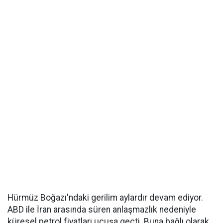
Hürmüz Boğazı'ndaki gerilim aylardır devam ediyor.
ABD ile İran arasında süren anlaşmazlık nedeniyle
küresel petrol fiyatları uçuşa geçti. Buna bağlı olarak