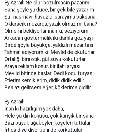
Ey Azrail! Ne olur bozulmasın pazarım
Sana şöyle yüklüce, bir çek bile yazarım
Şu masmavi; havuzlu, sarayıma baksana,
O daracık mezarda, yazık olmaz mı bana?
Ölmemi bekliyorlar inan ki, seziyorum
Arkadan göstermelik iki damla göz yaşı
Birde şöyle büyükçe, yaldızlı mezar taşı
Tahmin ediyorum ki: Mevlid de okuturlar
Ortalığı birazcık, gül suyu kokuturlar
Araya reklam konur, bir ilahi aryası
Mevlid bitince başlar. Dedi kodu furyası
Etlerim kemiklerim, didik didik edilir
Ben az gelirsem eğer, köklerime gidilir.
Ey Azrail!
İnan ki hazırlığım yok daha,
Hele şu din konusu, çok karışık bir saha
Bazı büyük ağabeyler, köşeleri tuttular
İrtica diye diye, beni de korkuttular