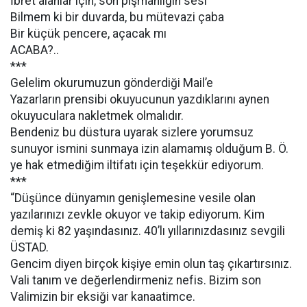
İbret alanlar için, son pişmanlığın sesi
Bilmem ki bir duvarda, bu mütevazi çaba
Bir küçük pencere, açacak mı
ACABA?..
***
Gelelim okurumuzun gönderdiği Mail’e
Yazarların prensibi okuyucunun yazdıklarını aynen
okuyuculara nakletmek olmalıdır.
Bendeniz bu düstura uyarak sizlere yorumsuz
sunuyor ismini sunmaya izin alamamış olduğum B. Ö.
ye hak etmediğim iltifatı için teşekkür ediyorum.
***
“Düşünce dünyamın genişlemesine vesile olan
yazılarınızı zevkle okuyor ve takip ediyorum. Kim
demiş ki 82 yaşındasınız. 40’lı yıllarınızdasınız sevgili
ÜSTAD.
Gencim diyen birçok kişiye emin olun taş çıkartırsınız.
Vali tanım ve değerlendirmeniz nefis. Bizim son
Valimizin bir eksiği var kanaatimce.