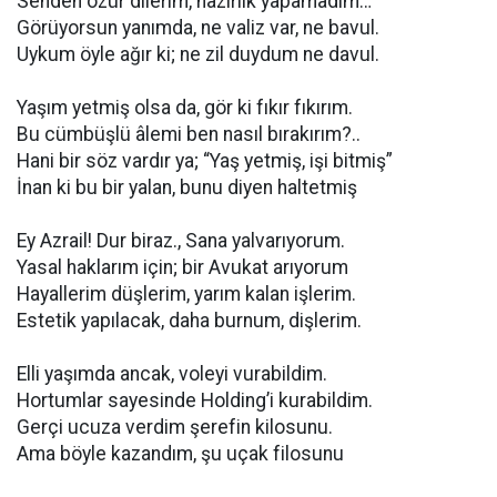
Senden özür dilerim, hazırlık yapamadım…
Görüyorsun yanımda, ne valiz var, ne bavul.
Uykum öyle ağır ki; ne zil duydum ne davul.
Yaşım yetmiş olsa da, gör ki fıkır fıkırım.
Bu cümbüşlü âlemi ben nasıl bırakırım?..
Hani bir söz vardır ya; “Yaş yetmiş, işi bitmiş”
İnan ki bu bir yalan, bunu diyen haltetmiş
Ey Azrail! Dur biraz., Sana yalvarıyorum.
Yasal haklarım için; bir Avukat arıyorum
Hayallerim düşlerim, yarım kalan işlerim.
Estetik yapılacak, daha burnum, dişlerim.
Elli yaşımda ancak, voleyi vurabildim.
Hortumlar sayesinde Holding’i kurabildim.
Gerçi ucuza verdim şerefin kilosunu.
Ama böyle kazandım, şu uçak filosunu