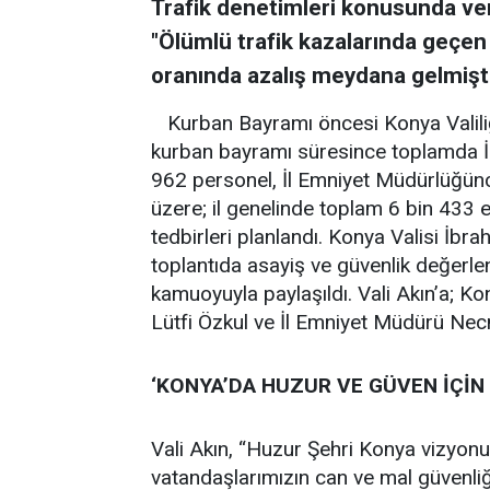
Trafik denetimleri konusunda ver
"Ölümlü trafik kazalarında geçen
oranında azalış meydana gelmişti
Kurban Bayramı öncesi Konya Valiliğ
kurban bayramı süresince toplamda İ
962 personel, İl Emniyet Müdürlüğünc
üzere; il genelinde toplam 6 bin 433 e
tedbirleri planlandı. Konya Valisi İbr
toplantıda asayiş ve güvenlik değerle
kamuoyuyla paylaşıldı. Vali Akın’a; 
Lütfi Özkul ve İl Emniyet Müdürü Necm
‘KONYA’DA HUZUR VE GÜVEN İÇİ
Vali Akın, “Huzur Şehri Konya vizyon
vatandaşlarımızın can ve mal güvenl