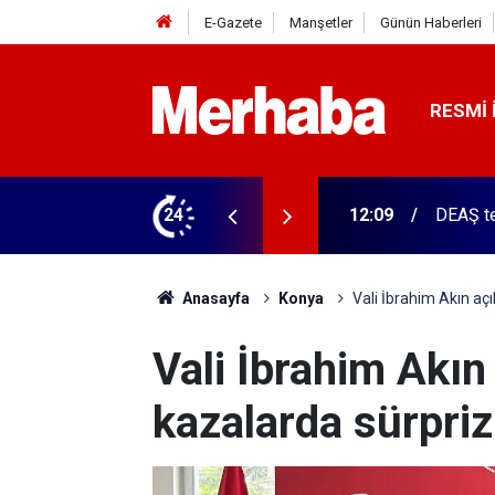
E-Gazete
Manşetler
Günün Haberleri
RESMI 
erasyon
24
12:07
Konya'd
Anasayfa
Konya
Vali İbrahim Akın aç
Vali İbrahim Akın
kazalarda sürpri