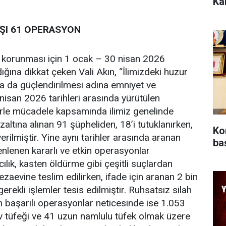
Ka
ŞI 61 OPERASYON
n korunması için 1 ocak – 30 nisan 2026
ığına dikkat çeken Vali Akın, “İlimizdeki huzur
 da güçlendirilmesi adına emniyet ve
isan 2026 tarihleri arasında yürütülen
örle mücadele kapsamında ilimiz genelinde
ltına alınan 91 şüpheliden, 18’i tutuklanırken,
Ko
erilmiştir. Yine aynı tarihler arasında aranan
baş
nlenen kararlı ve etkin operasyonlar
cılık, kasten öldürme gibi çeşitli suçlardan
zaevine teslim edilirken, ifade için aranan 2 bin
rekli işlemler tesis edilmiştir. Ruhsatsız silah
en başarılı operasyonlar neticesinde ise 1.053
v tüfeği ve 41 uzun namlulu tüfek olmak üzere