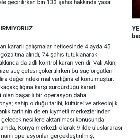
le geçirilirken bin 133 şahıs hakkında yasal
YEN
TIRMIYORUZ
ba
lan kararlı çalışmalar neticesinde 4 ayda 45
gözaltına alındı, 74 şahıs tutuklanarak
kkında da adli kontrol kararı verildi. Vali Akın,
ze suç çetesi çökertilirken bu suç örgütleri
lira değerindeki mal varlığına el konulmuştur.
 kaçakçılığına karşı sürdürdüğü kararlı
 olan başarılı bir operasyon daha
nya; sahip olduğu tarihi, kültürel ve arkeolojik
anlık tarihinin de en kıymetli merkezlerinden
e gelecek nesillere aktarılması konusunda
psamda, Konya merkezli olarak 9 ilde uluslararası
amanlı operasyonlar gerçekleştirilmiş;