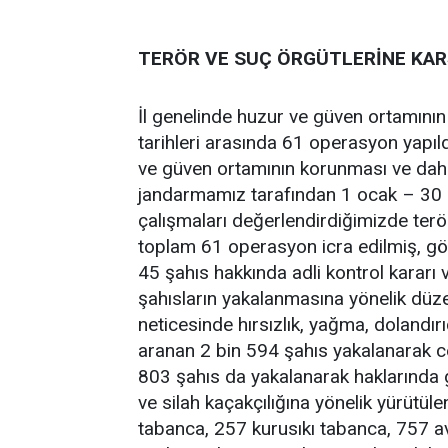
TERÖR VE SUÇ ÖRGÜTLERİNE KAR
İl genelinde huzur ve güven ortamını
tarihleri arasında 61 operasyon yapıld
ve güven ortamının korunması ve daha
jandarmamız tarafından 1 ocak – 30 n
çalışmaları değerlendirdiğimizde ter
toplam 61 operasyon icra edilmiş, göza
45 şahıs hakkında adli kontrol kararı v
şahısların yakalanmasına yönelik düze
neticesinde hırsızlık, yağma, dolandırı
aranan 2 bin 594 şahıs yakalanarak ce
803 şahıs da yakalanarak haklarında ge
ve silah kaçakçılığına yönelik yürütül
tabanca, 257 kurusıkı tabanca, 757 a