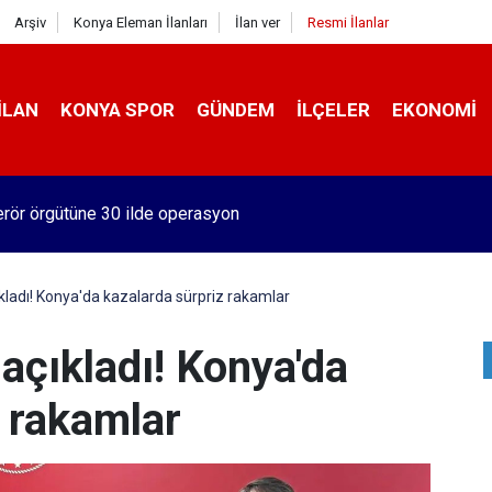
Arşiv
Konya Eleman İlanları
İlan ver
Resmi İlanlar
İLAN
KONYA SPOR
GÜNDEM
İLÇELER
EKONOMI
aki okuldan sıralama başarısı
ıkladı! Konya'da kazalarda sürpriz rakamlar
 açıkladı! Konya'da
z rakamlar