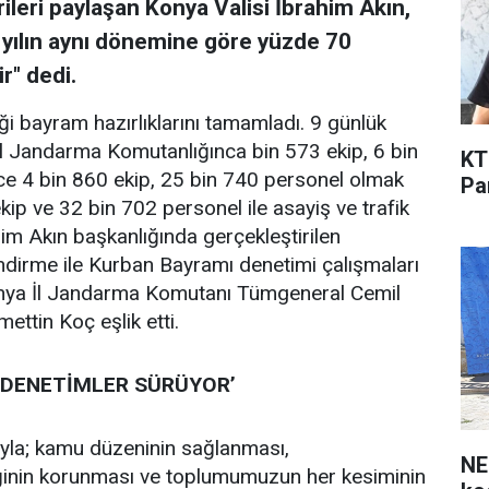
ileri paylaşan Konya Valisi İbrahim Akın,
 yılın aynı dönemine göre yüzde 70
r" dedi.
i bayram hazırlıklarını tamamladı. 9 günlük
l Jandarma Komutanlığınca bin 573 ekip, 6 bin
KT
e 4 bin 860 ekip, 25 bin 740 personel olmak
Pa
kip ve 32 bin 702 personel ile asayiş ve trafik
ahim Akın başkanlığında gerçekleştirilen
ndirme ile Kurban Bayramı denetimi çalışmaları
Konya İl Jandarma Komutanı Tümgeneral Cemil
ettin Koç eşlik etti.
N DENETİMLER SÜRÜYOR’
uyla; kamu düzeninin sağlanması,
NE
iğinin korunması ve toplumumuzun her kesiminin