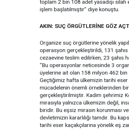
toplam 2 bin 108 adet yasadışı silah e
işlem başlatılmıştır” diye konuştu.
AKIN: SUÇ ÖRGÜTLERİNE GÖZ AÇ
Organize suç örgütlerine yönelik yapı
operasyon gerçekleştirildi, 131 şahıs 
cezaevine teslim edilirken, 23 şahıs ha
“Bu operasyonlar neticesinde 3 organi
üyelerine ait olan 158 milyon 462 bin 
Geçtiğimiz hafta ülkemizin tarihi eser
mücadelenin önemli örneklerinden biri
gerçekleştirilmiştir. Kadim şehrimiz Ko
mirasıyla yalnızca ülkemizin değil, ins
biridir. Bu eşsiz mirasın korunması v
devletimizin kararlılığı tamdır. Bu ka
tarihi eser kaçakçılarına yönelik eş z