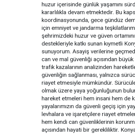
huzur içerisinde günlük yaşamını sür
kararlılıkla devam etmektedir. Bu kap
koordinasyonunda, gece gündüz demed
için emniyet ve jandarma teşkilatlar
şehrimizdeki huzur ve güven ortamını
destekleriyle katkı sunan kıymetli Ko
sunuyorum. Asayiş verilerine geçmeden
can ve mal güvenliği açısından büyü
trafik kazalarının analizinden hareket
güvenliğin sağlanması, yalnızca sürücü
riayet etmesiyle mümkündür. Sürücüler
olmak üzere yaya yoğunluğunun bulundu
hareket etmeleri hem insani hem de k
yayalarımızın da güvenli geçiş için yaya 
levhalara ve işaretçilere riayet etmel
hem kendi can güvenliklerinin korunm
açısından hayati bir gerekliliktir. Kon