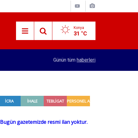
Konya
31 °C
12:03
KTO Başkanı Öztürk’ten Mekpan Panel’e ziyaret
Günün tüm
haberleri