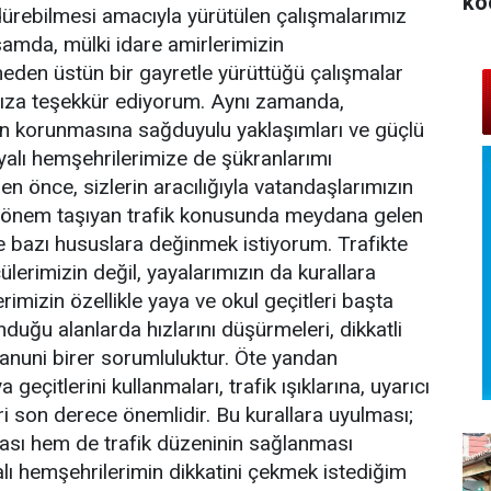
ko
dürebilmesi amacıyla yürütülen çalışmalarımız
samda, mülki idare amirlerimizin
en üstün bir gayretle yürüttüğü çalışmalar
ımıza teşekkür ediyorum. Aynı zamanda,
n korunmasına sağduyulu yaklaşımları ve güçlü
nyalı hemşehrilerimize de şükranlarımı
 önce, sizlerin aracılığıyla vatandaşlarımızın
k önem taşıyan trafik konusunda meydana gelen
le bazı hususlara değinmek istiyorum. Trafikte
lerimizin değil, yayalarımızın da kurallara
imizin özellikle yaya ve okul geçitleri başta
ğu alanlarda hızlarını düşürmeleri, dikkatli
anuni birer sorumluluktur. Öte yandan
geçitlerini kullanmaları, trafik ışıklarına, uyarıcı
eri son derece önemlidir. Bu kurallara uyulması;
ası hem de trafik düzeninin sağlanması
yalı hemşehrilerimin dikkatini çekmek istediğim