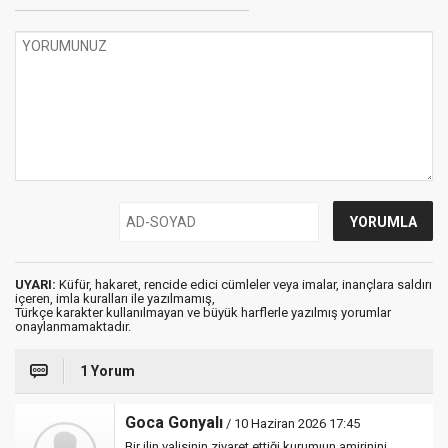
UYARI:
Küfür, hakaret, rencide edici cümleler veya imalar, inançlara saldırı
içeren, imla kuralları ile yazılmamış,
Türkçe karakter kullanılmayan ve büyük harflerle yazılmış yorumlar
onaylanmamaktadır.
1 Yorum
Goca Gonyalı
/ 10 Haziran 2026 17:45
Bir ilin valisinin ziyaret ettiği kurumıun amirinini