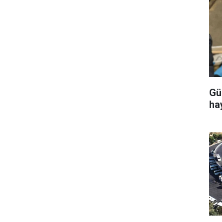
Gü
ha