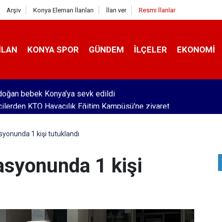
Arşiv
Konya Eleman İlanları
İlan ver
Resmi İlanlar
İLAN
KONYA SPOR
GÜNDEM
İLÇELER
EKONOMI
ilerden KTO Havacılık Eğitim Kampüsü'ne ziyaret
yonunda 1 kişi tutuklandı
syonunda 1 kişi