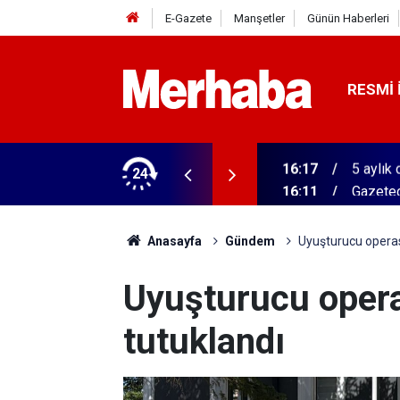
E-Gazete
Manşetler
Günün Haberleri
RESMI 
vk edildi
24
16:11
Gazetec
Anasayfa
Gündem
Uyuşturucu operas
Uyuşturucu opera
tutuklandı