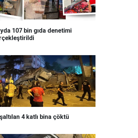
ayda 107 bin gıda denetimi
çekleştirildi
altılan 4 katlı bina çöktü