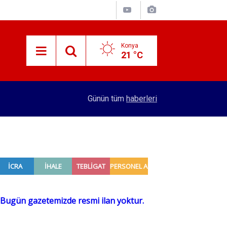
Konya
21 °C
15:45
Başkan Pekyatırmacı’dan esnaf ziyareti
Günün tüm
haberleri