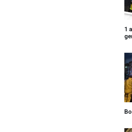
1 
ger
Boş