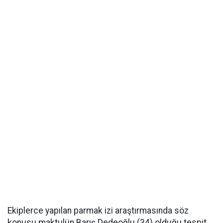
Ekiplerce yapılan parmak izi araştırmasında söz
konusu maktulün Barış Dedeoğlu (34) olduğu tespit