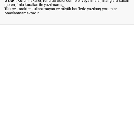
UYARI:
Küfür, hakaret, rencide edici cümleler veya imalar, inançlara saldırı
içeren, imla kuralları ile yazılmamış,
Türkçe karakter kullanılmayan ve büyük harflerle yazılmış yorumlar
onaylanmamaktadır.