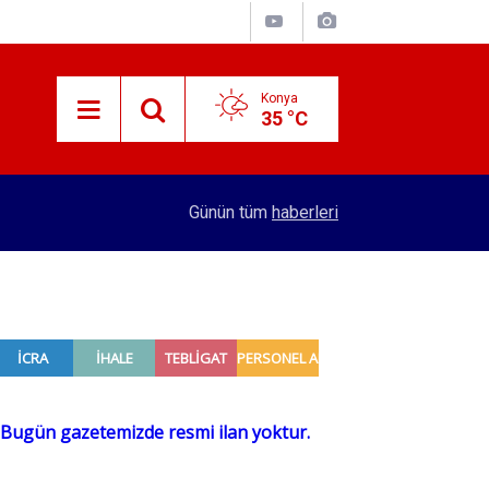
Konya
35 °C
13:05
12 bin yıllık Iza Buğdayı geleceğe taşınıyor
Günün tüm
haberleri