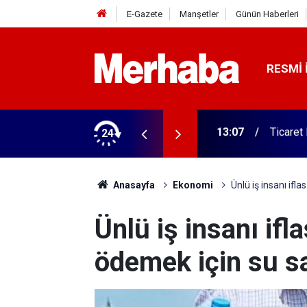
E-Gazete
Manşetler
Günün Haberleri
RESMI 
 ilgili rehber
24
13:06
Konya da
Anasayfa
Ekonomi
Ünlü iş insanı ifl
Ünlü iş insanı ifl
ödemek için su s