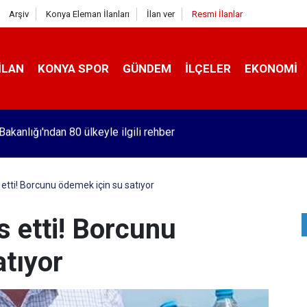
Arşiv
Konya Eleman İlanları
İlan ver
Resmi İlanlar
İLAN
KONYA SPOR
GÜNDEM
İLÇELER
EKONOMI
hil birçok ilde çiftçilerin kullanımı iki kat arttı!
as etti! Borcunu ödemek için su satıyor
as etti! Borcunu
atıyor