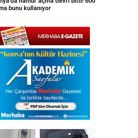
nya'da hamur açma devri bitti! 600
rma bunu kullanıyor