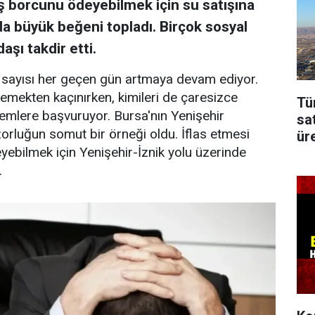
aş borcunu ödeyebilmek için su satışına
a büyük beğeni topladı. Birçok sosyal
aşı takdir etti.
s sayısı her geçen gün artmaya devam ediyor.
demekten kaçınırken, kimileri de çaresizce
Tü
ntemlere başvuruyor. Bursa'nın Yenişehir
sa
orluğun somut bir örneği oldu. İflas etmesi
üre
yebilmek için Yenişehir-İznik yolu üzerinde
.