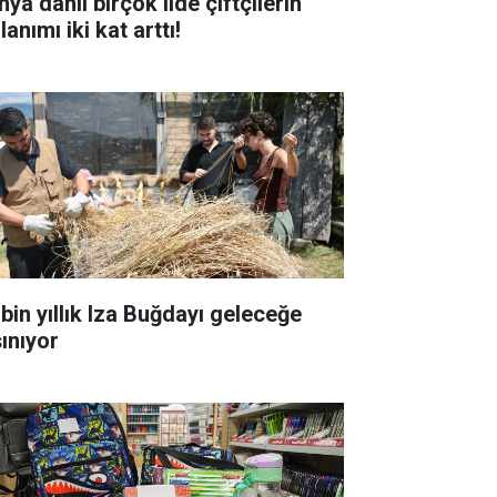
ya dahil birçok ilde çiftçilerin
lanımı iki kat arttı!
 bin yıllık Iza Buğdayı geleceğe
şınıyor