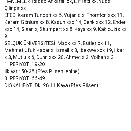
HAKEMLER: Recep Ankaralı xx, Elif İnci xx, Yücel
Çilingir xx
EFES: Kerem Tunçeri xx 5, Vujanic x, Thornton xxx 11,
Kerem Gönlüm xx 8, Kasun xxx 14, Cenk xxx 12, Ender
xxx 14, Sinan x, Shumpert xx 8, Kaya xx 9, Kakiouzis xx
9
SELÇUK ÜNİVERSİTESİ: Mack xx 7, Butler xx 11,
Mehmet Ufuk Kaçar x, İsmail x 3, Ibekwe xxx 19, İlker
x 3, Mutlu x 6, Dunn xxx 20, Ahmet x 2, Volkan x 3
1. PERİYOT: 19-20
İlk yarı: 50-38 (Efes Pilsen lehine)
3. PERİYOT: 66-49
DİSKALİFİYE: Dk. 26.11 Kaya (Efes Pilsen)