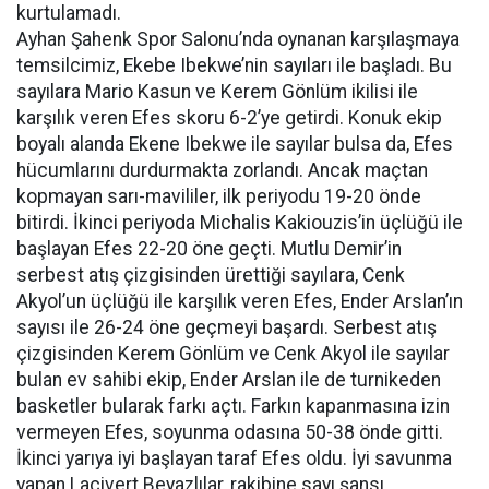
kurtulamadı.
Ayhan Şahenk Spor Salonu’nda oynanan karşılaşmaya
temsilcimiz, Ekebe Ibekwe’nin sayıları ile başladı. Bu
sayılara Mario Kasun ve Kerem Gönlüm ikilisi ile
karşılık veren Efes skoru 6-2’ye getirdi. Konuk ekip
boyalı alanda Ekene Ibekwe ile sayılar bulsa da, Efes
hücumlarını durdurmakta zorlandı. Ancak maçtan
kopmayan sarı-mavililer, ilk periyodu 19-20 önde
bitirdi. İkinci periyoda Michalis Kakiouzis’in üçlüğü ile
başlayan Efes 22-20 öne geçti. Mutlu Demir’in
serbest atış çizgisinden ürettiği sayılara, Cenk
Akyol’un üçlüğü ile karşılık veren Efes, Ender Arslan’ın
sayısı ile 26-24 öne geçmeyi başardı. Serbest atış
çizgisinden Kerem Gönlüm ve Cenk Akyol ile sayılar
bulan ev sahibi ekip, Ender Arslan ile de turnikeden
basketler bularak farkı açtı. Farkın kapanmasına izin
vermeyen Efes, soyunma odasına 50-38 önde gitti.
İkinci yarıya iyi başlayan taraf Efes oldu. İyi savunma
yapan Lacivert Beyazlılar, rakibine sayı şansı