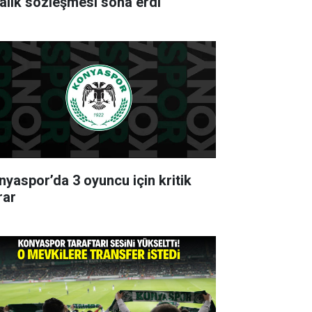
ralık sözleşmesi sona erdi
nyaspor’da 3 oyuncu için kritik
rar