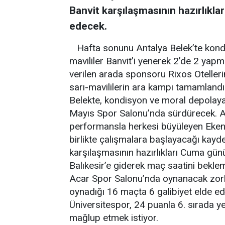
Banvit karşılaşmasının hazırlık
edecek.
Hafta sonunu Antalya Belek’te kondis
mavililer Banvit’i yenerek 2’de 2 yapma
verilen arada sponsoru Rixos Otelleri
sarı-mavililerin ara kampı tamamlandı
Belekte, kondisyon ve moral depolayan
Mayıs Spor Salonu’nda sürdürecek. Al
performansla herkesi büyüleyen Ekene
birlikte çalışmalara başlayacağı kayde
karşılaşmasının hazırlıkları Cuma gü
Balıkesir’e giderek maç saatini bekl
Acar Spor Salonu’nda oynanacak zorl
oynadığı 16 maçta 6 galibiyet elde ed
Üniversitespor, 24 puanla 6. sırada ye
mağlup etmek istiyor.