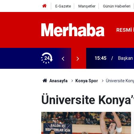
E-Gazete
Manşetler
Günün Haberleri
RESMI 
ğitim Kampüsü'ne ziyaret
24
15:45
Başkan 
Anasayfa
Konya Spor
Üniversite Kon
Üniversite Konya