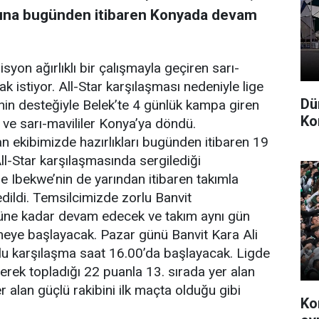
larına bugünden itibaren Konyada devam
yon ağırlıklı bir çalışmayla geçiren sarı-
k istiyor. All-Star karşılaşması nedeniyle lige
Dü
nin desteğiyle Belek’te 4 günlük kampa giren
Ko
 ve sarı-mavililer Konya’ya döndü.
 ekibimizde hazırlıkları bugünden itibaren 19
l-Star karşılaşmasında sergilediği
 Ibekwe’nin de yarından itibaren takımla
dildi. Temsilcimizde zorlu Banvit
nüne kadar devam edecek ve takım aynı gün
emeye başlayacak. Pazar günü Banvit Kara Ali
u karşılaşma saat 16.00’da başlayacak. Ligde
erek topladığı 22 puanla 13. sırada yer alan
r alan güçlü rakibini ilk maçta olduğu gibi
Ko