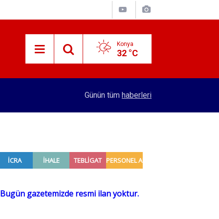
Konya
32 °C
15:38
Konyalı patron 70 bin TL maaşla personel arıyor!
Günün tüm
haberleri