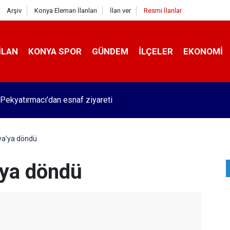
Arşiv
Konya Eleman İlanları
İlan ver
Resmi İlanlar
İLAN
KONYA SPOR
GÜNDEM
İLÇELER
EKONOMI
Pekyatırmacı’dan esnaf ziyareti
ya’ya döndü
’ya döndü