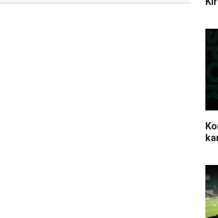
Ki
Ko
ka