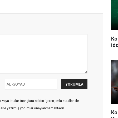
Ko
idd
veya imalar, inançlara saldırı içeren, imla kuralları ile
flerle yazılmış yorumlar onaylanmamaktadır.
Ko