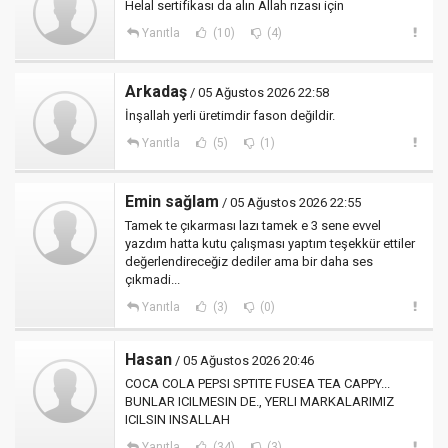
Helal sertifikası da alın Allah rızası için
Yanıtla
(10)
(4)
Arkadaş
/ 05 Ağustos 2026 22:58
İnşallah yerli üretimdir fason değildir.
Yanıtla
(5)
(1)
Emin sağlam
/ 05 Ağustos 2026 22:55
Tamek te çıkarması lazı tamek e 3 sene evvel
yazdım hatta kutu çalışması yaptım teşekkür ettiler
değerlendireceğiz dediler ama bir daha ses
çıkmadi...
Yanıtla
(3)
(0)
Hasan
/ 05 Ağustos 2026 20:46
COCA COLA PEPSI SPTITE FUSEA TEA CAPPY...
BUNLAR ICILMESIN DE., YERLI MARKALARIMIZ
ICILSIN INSALLAH
Yanıtla
(34)
(3)