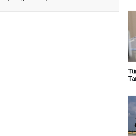
Tü
Tar