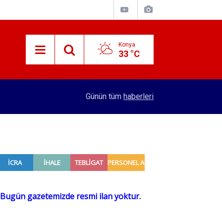
Konya
33 °C
adı
16:32
Konya'dan 4 şehre hızlı tren hattı yapılacak! Se
Günün tüm
haberleri