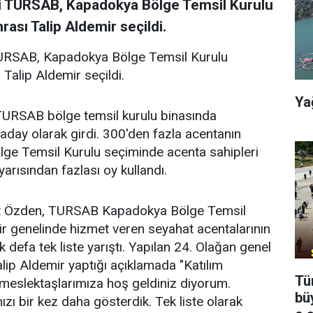
iği TURSAB, Kapadokya Bölge Temsil Kurulu
ası Talip Aldemir seçildi.
 TURSAB, Kapadokya Bölge Temsil Kurulu
Talip Aldemir seçildi.
Ya
TURSAB bölge temsil kurulu binasında
aday olarak girdi. 300'den fazla acentanın
ge Temsil Kurulu seçiminde acenta sahipleri
yarısından fazlası oy kullandı.
t Özden, TURSAB Kapadokya Bölge Temsil
r genelinde hizmet veren seyahat acentalarının
 defa tek liste yarıştı. Yapılan 24. Olağan genel
alip Aldemir yaptığı açıklamada "Katılım
Tü
meslektaşlarımıza hoş geldiniz diyorum.
bü
zı bir kez daha gösterdik. Tek liste olarak