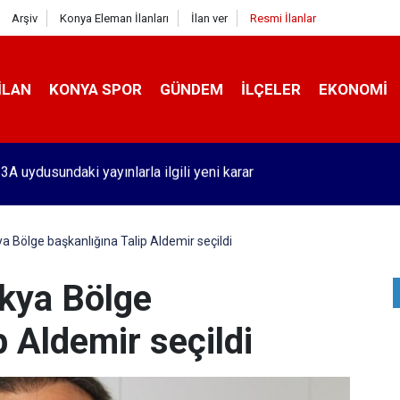
Arşiv
Konya Eleman İlanları
İlan ver
Resmi İlanlar
İLAN
KONYA SPOR
GÜNDEM
İLÇELER
EKONOMI
'de benzin fiyatlarında tarihi olay! Bu 51 şehirde yeni dönem başl
Bölge başkanlığına Talip Aldemir seçildi
kya Bölge
p Aldemir seçildi