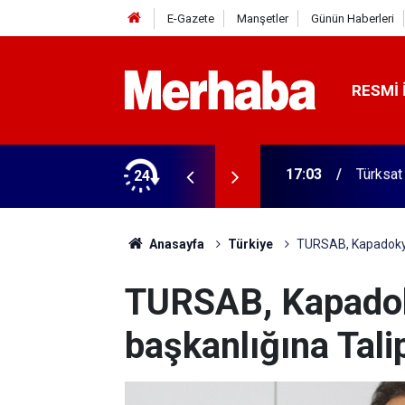
E-Gazete
Manşetler
Günün Haberleri
RESMI 
 ilgili yeni karar
24
16:57
Türkiye
Anasayfa
Türkiye
TURSAB, Kapadokya 
TURSAB, Kapado
başkanlığına Tali