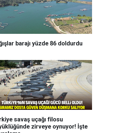
ğışlar barajı yüzde 86 doldurdu
rkiye savaş uçağı filosu
yüklüğünde zirveye oynuyor! İşte