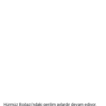
Hürmüz Boğazı'ndaki gerilim aylardır devam ediyor.