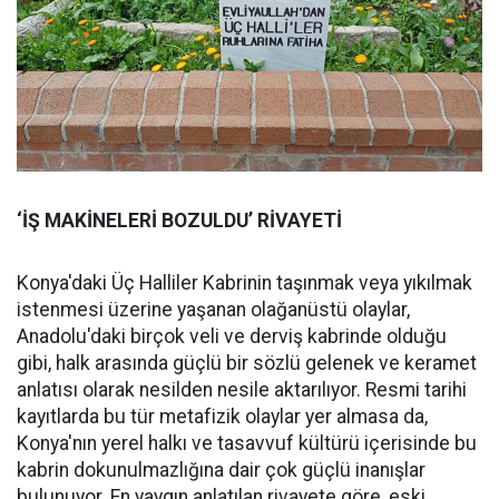
‘İŞ MAKİNELERİ BOZULDU’ RİVAYETİ
Konya'daki Üç Halliler Kabrinin taşınmak veya yıkılmak
istenmesi üzerine yaşanan olağanüstü olaylar,
Anadolu'daki birçok veli ve derviş kabrinde olduğu
gibi, halk arasında güçlü bir sözlü gelenek ve keramet
anlatısı olarak nesilden nesile aktarılıyor. Resmi tarihi
kayıtlarda bu tür metafizik olaylar yer almasa da,
Konya'nın yerel halkı ve tasavvuf kültürü içerisinde bu
kabrin dokunulmazlığına dair çok güçlü inanışlar
bulunuyor. En yaygın anlatılan rivayete göre, eski