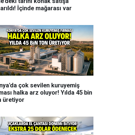
le'deki tarihi konak satışa
karıldı! İçinde mağarası var
nya'da çok sevilen kuruyemiş
rması halka arz oluyor! Yılda 45 bin
n üretiyor