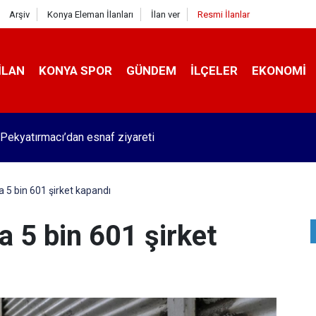
Arşiv
Konya Eleman İlanları
İlan ver
Resmi İlanlar
İLAN
KONYA SPOR
GÜNDEM
İLÇELER
EKONOMI
Pekyatırmacı’dan esnaf ziyareti
a 5 bin 601 şirket kapandı
a 5 bin 601 şirket