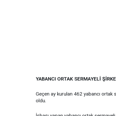
YABANCI ORTAK SERMAYELİ ŞİRK
Geçen ay kurulan 462 yabancı ortak ser
oldu.
İşbaşı yapan yabancı ortak sermayeli şi