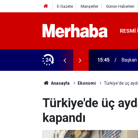
E-Gazete
Manşetler
Günün Haberleri
RESMI 
ğitim Kampüsü'ne ziyaret
24
15:45
Başkan 
Anasayfa
Ekonomi
Türkiye'de üç ayd
Türkiye'de üç ayd
kapandı