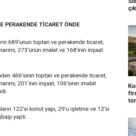
Sil
çı
E PERAKENDE TİCARET ÖNDE
rin 689'unun toptan ve perakende ticaret,
onarımı, 273'ünün imalat ve 168'inin inşaat
inden 466'sının toptan ve perakende ticaret,
narımı, 201'inin inşaat, 106'sının imalat
Ko
di.
fi
to
arın 122'si konut yapı, 29'u işletme ve 12'si
şbaşı yaptı.