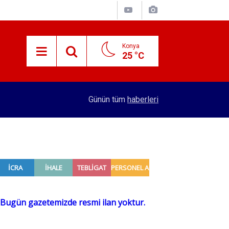
Konya
25 °C
15:38
Konyalı patron 70 bin TL maaşla personel arıyor!
Günün tüm
haberleri