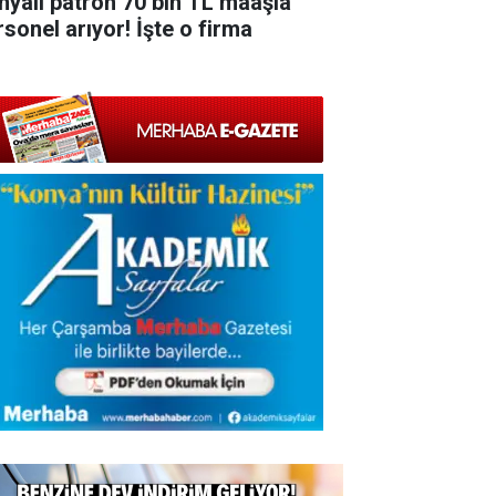
nyalı patron 70 bin TL maaşla
rsonel arıyor! İşte o firma