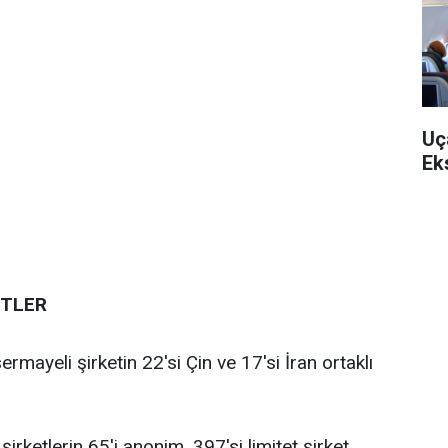
Uç
Ek
ETLER
mayeli şirketin 22'si Çin ve 17'si İran ortaklı
rketlerin 65'i anonim, 397'si limitet şirket